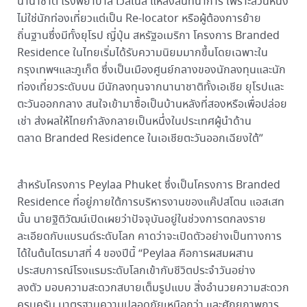
นานาชาติ โรงพยาบาล เวลเนส แหล่งสันทนาการ เพราะส่วนหนึ่ง
ไม่ใช่นักท่องเที่ยวแต่เป็น Re-locator หรือผู้ต้องการย้าย
ถิ่นฐานซึ่งมีทั้งยุโรป ญี่ปุ่น สหรัฐอเมริกา โครงการ Branded
Residence ในไทยเริ่มได้รับความนิยมมากขึ้นโดยเฉพาะใน
กรุงเทพฯและภูเก็ต ซึ่งเป็นเมืองศูนย์กลางของนักลงทุนและนัก
ท่องเที่ยวระดับบน มีนักลงทุนจากนานาชาติทั้งเอเชีย ยุโรปและ
ตะวันออกกลาง สนใจเข้ามาซื้อเป็นบ้านหลังที่สองหรือเพื่อปล่อย
เช่า ส่งผลให้ไทยกำลังกลายเป็นหนึ่งในประเทศผู้นำด้าน
ตลาด Branded Residence ในเอเชียตะวันออกเฉียงใต้”
สำหรับโครงการ Peylaa Phuket ซึ่งเป็นโครงการ Branded
Residence ที่อยู่ภายใต้การบริหารงานของแค๊ปสโตน แอสเสท
นั้น นายฐิติวัฒน์เปิดเผยว่าปัจจุบันอยู่ในช่วงการตกลงราย
ละเอียดกับแบรนด์ระดับโลก คาดว่าจะเปิดตัวอย่างเป็นทางการ
ได้ในต้นไตรมาสที่ 4 ของปีนี้ “Peylaa คือการผสมผสาน
ประสบการณ์โรงแรมระดับโลกเข้ากับชีวิตประจำวันอย่าง
ลงตัว มอบความสะดวกสบายเต็มรูปแบบ สิ่งอำนวยความสะดวก
ครบครัน มาตรฐานความปลอดภัยเหนือกว่า และศักยภาพการ