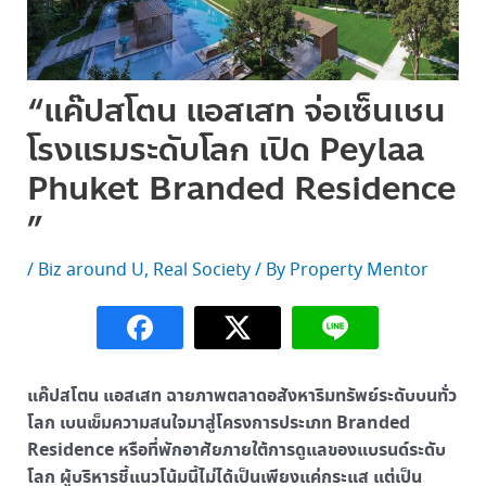
“แค๊ปสโตน แอสเสท จ่อเซ็นเชน
โรงแรมระดับโลก เปิด Peylaa
Phuket Branded Residence
”
/
Biz around U
,
Real Society
/ By
Property Mentor
แค๊ปสโตน แอสเสท ฉายภาพตลาดอสังหาริมทรัพย์ระดับบนทั่ว
โลก เบนเข็มความสนใจมาสู่โครงการประเภท Branded
Residence หรือที่พักอาศัยภายใต้การดูแลของแบรนด์ระดับ
โลก ผู้บริหารชี้แนวโน้มนี้ไม่ได้เป็นเพียงแค่กระแส แต่เป็น