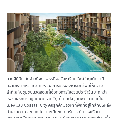
นายฐิติวัฒน์กล่าวถึงภาพธุรกิจอสังหาริมทรัพย์ในภูเก็ตว่ามี
ความหลากหลายมากยิ่งขึ้น การซื้ออสังหาริมทรัพย์ให้ความ
สำคัญกับชุมชนแวดล้อมที่เอื้อต่อการใช้ชีวิตประจำวันมากกว่า
เรื่องของการอยู่ติดชายหาด “ภูเก็ตในปัจจุบันพัฒนาขึ้นเป็น
เมืองแบบ Coastal City คือลูกค้ามองหาที่พักที่อยู่ใกล้กับแหล่ง
อำนวยความสะดวก ไม่ว่าจะเป็นซุปเปอร์มาร์เก็ต โรงเรียน