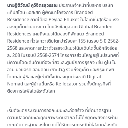
นายฐิติวัฒน์ คูวิจิตรสุวรรณ
ประธานเจ้าหน้าที่บริหาร บริษัท
แค๊ปสโตน แอสเสท ผู้พัฒนาโครงการ Branded
Residence ภายใต้ชื่อ Peylaa Phuket ในโลเคชั่นสุดร้อนแรง
ของภูเก็ตย่านบางเทา โดยอิงข้อมูลจาก Global Branded
Residences เผยถึงแนวโน้มของที่พักแนว Branded
Residence ทั่วโลกว่าเติบโตกว่าร้อยละ 155 ในรอบ 5 ปี 2562-
2568 และคาดการณ์ว่าตัวเลขจะมีแนวโน้มเติบโตขึ้นอีกถึงร้อย
ละ 208 ในรอบปี 2568-2574 โครงการส่วนใหญ่อยู่ในประเทศที่
มีความโดดเด่นด้านท่องเที่ยวและศูนย์กลางธุรกิจ เช่น ดูไบ ไม
อามี นิวยอร์ค ลอนดอน เซาเปาลู รวมถึงภูเก็ต และกรุงเทพฯ
โดยกลุ่มผู้ซื้อและผู้เช่ามีทั้งนักลงทุนต่างชาติ Digital
Nomad และผู้ย้ายถิ่นหรือ Re-locator รวมทั้งนักธุรกิจที่
ต้องการไลฟ์สไตล์ระดับโลก
เริ่มตั้งแต่กระบวนการออกแบบและก่อสร้าง ที่ยึดมาตรฐาน
ความปลอดภัยและคุณภาพระดับสากล ไม่ได้หยุดเพียงการผ่าน
เกณฑ์มาตรฐานของไทย แต่ได้รับการยกระดับให้สอดคล้องกับ