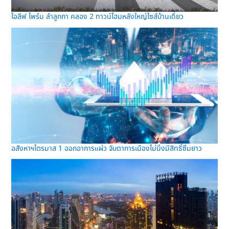
ไอลีฟ ไพร์ม ลำลูกกา คลอง 2 ทาวน์โฮมหลังใหญ่ไซส์บ้านเดี่ยว
อสังหาฯไตรมาส 1 ออกอาการแผ่ว จับตาการเมืองไม่นิ่งมีสิทธิ์ซึมยาว