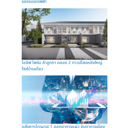
รองรับรถไฟฟ้า
ไอลีฟ ไพร์ม ลำลูกกา คลอง 2 ทาวน์โฮมหลังใหญ่
ไซส์บ้านเดี่ยว
อสังหาฯไตรมาส 1 ออกอาการแผ่ว จับตาการเมือง