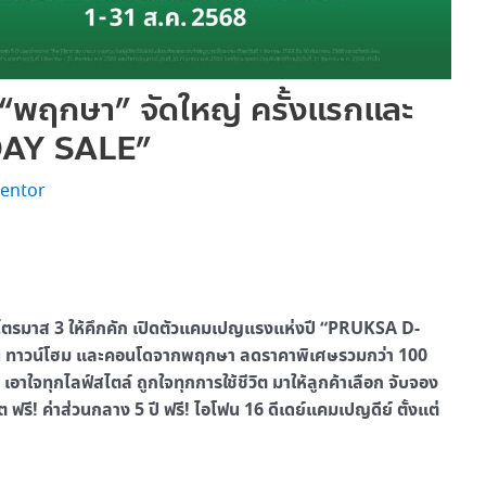
 “พฤกษา” จัดใหญ่ ครั้งแรกและ
DAY SALE”
entor
ไตรมาส 3 ให้คึกคัก เปิดตัวแคมเปญแรงแห่งปี “PRUKSA D-
าน ทาวน์โฮม และคอนโดจากพฤกษา ลดราคาพิเศษรวมกว่า 100
าใจทุกไลฟ์สไตล์ ถูกใจทุกการใช้ชีวิต มาให้ลูกค้าเลือก จับจอง
ต ฟรี! ค่าส่วนกลาง 5 ปี ฟรี! ไอโฟน 16 ดีเดย์แคมเปญดีย์ ตั้งแต่