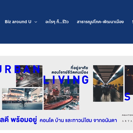
Biz around U
อะไรๆ ก็…รีวิว
สาธารณูปโภค-พัฒนาเมือง