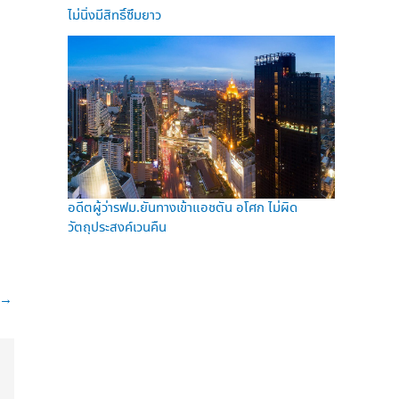
ไม่นิ่งมีสิทธิ์ซึมยาว
อดีตผู้ว่ารฟม.ยันทางเข้าแอชตัน อโศก ไม่ผิด
วัตถุประสงค์เวนคืน
→