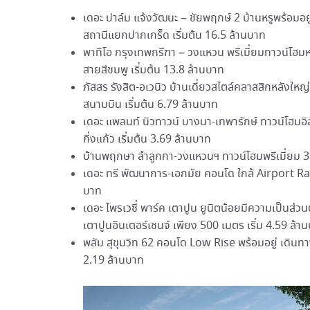
เดอะ ปาล์ม แจ้งวัฒนะ – ชัยพฤกษ์ 2 บ้านหรูพร้อมอยู
สถานีแยกปากเกร็ด เริ่มต้น 16.5 ล้านบาท
พาทิโอ กรุงเทพกรีฑา – วงแหวน พรีเมี่ยมทาวน์โฮมห
สายสีชมพู เริ่มต้น 13.8 ล้านบาท
ภัสสร รังสิต-อเวนิว บ้านเดี่ยวสไตล์คลาสสิกหลังใหญ
สนามบิน เริ่มต้น 6.79 ล้านบาท
เดอะ แพลนท์ นิวทาวน์ บางนา-เทพารักษ์ ทาวน์โฮมอ
กิ่งแก้ว เริ่มต้น 3.69 ล้านบาท
บ้านพฤกษา ลำลูกกา-วงแหวนฯ ทาวน์โฮมพรีเมี่ยม 3
เดอะ ทรี พัฒนาการ-เอกมัย คอนโด ใกล้ Airport Rai
บาท
เดอะ ไพรเวซี่ พาร์ค เตาปูน ยูนิตน้อยมีความเป็นส่
เตาปูนอินเตอร์เชนจ์ เพียง 500 เมตร เริ่ม 4.59 ล้า
พลัม สุขุมวิท 62 คอนโด Low Rise พร้อมอยู่ เดินท
2.19 ล้านบาท