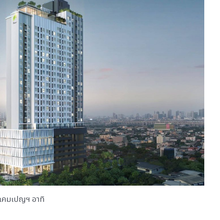
วมแคมเปญฯ อาทิ