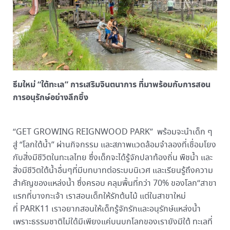
ธีมใหม่ “ใต้ทะเล” การเสริมจินตนาการ ที่มาพร้อมกับการสอน
การอนุรักษ์อย่างลึกซึ้ง
“GET GROWING REIGNWOOD PARK” พร้อมจะนำเด็ก ๆ
สู่ “โลกใต้น้ำ” ผ่านกิจกรรม และสภาพแวดล้อมจำลองที่เชื่อมโยง
กับสิ่งมีชีวิตในทะเลไทย ซึ่งเด็กจะได้รู้จักปลาท้องถิ่น พืชน้ำ และ
สิ่งมีชีวิตใต้น้ำอื่นๆที่มีบทบาทต่อระบบนิเวศ และเรียนรู้ถึงความ
สำคัญของแหล่งน้ำ ซึ่งครอบ คลุมพื้นที่กว่า 70% ของโลก“สาขา
แรกที่บางกะเจ้า เราสอนเด็กให้รักต้นไม้ แต่ในสาขาใหม่
ที่ PARK11 เราอยากสอนให้เด็กรู้จักรักและอนุรักษ์แหล่งน้ำ
เพราะธรรมชาติไม่ใด้มีเพียงแค่บนบกโลกของเรายังมีใต้ ทะเลที่