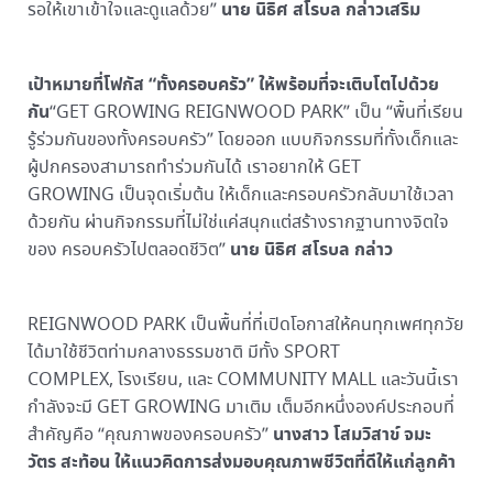
นาย
นิธิศ สโรบล กล่าวเสริม
รอให้เขาเข้าใจและดูแลด้วย”
เป้าหมายที่โฟกัส “ทั้งครอบครัว” ให้พร้อมที่จะเติบโตไปด้วย
กัน
“GET GROWING REIGNWOOD PARK” เป็น “พื้นที่เรียน
รู้ร่วมกันของทั้งครอบครัว” โดยออก แบบกิจกรรมที่ทั้งเด็กและ
ผู้ปกครองสามารถทำร่วมกันได้ เราอยากให้ GET
GROWING เป็นจุดเริ่มต้น ให้เด็กและครอบครัวกลับมาใช้เวลา
ด้วยกัน ผ่านกิจกรรมที่ไม่ใช่แค่สนุกแต่สร้างรากฐานทางจิตใจ
นาย นิธิศ สโรบล กล่าว
ของ ครอบครัวไปตลอดชีวิต”
REIGNWOOD PARK เป็นพื้นที่ที่เปิดโอกาสให้คนทุกเพศทุกวัย
ได้มาใช้ชีวิตท่ามกลางธรรมชาติ มีทั้ง SPORT
COMPLEX, โรงเรียน, และ COMMUNITY MALL และวันนี้เรา
กำลังจะมี GET GROWING มาเติม เต็มอีกหนึ่งองค์ประกอบที่
นางสาว
โสมวิสาข์ จมะ
สำคัญคือ “คุณภาพของครอบครัว”
วัตร
สะท้อน
ให้แนวคิดการส่งมอบคุณภาพชีวิตที่ดีให้แก่ลูกค้า