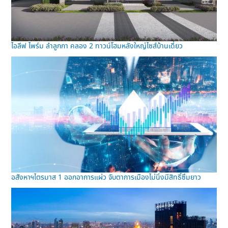
ไอลีฟ ไพร์ม ลำลูกกา คลอง 2 ทาวน์โฮมหลังใหญ่ไซส์บ้านเดี่ยว
อสังหาฯไตรมาส 1 ออกอาการแผ่ว จับตาการเมืองไม่นิ่งมีสิทธิ์ซึมยาว