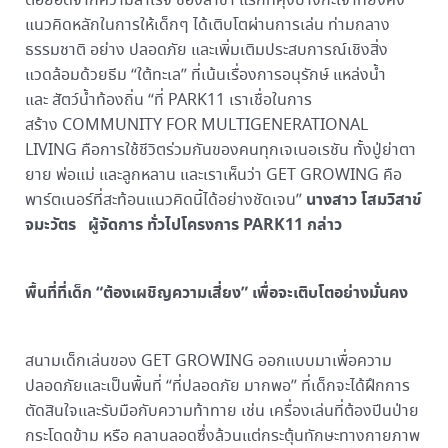
ต่อยอดจากความสำเร็จ ของสาขา แรกที่คุ้งบางกะเจ้าที่ยังคง
แนวคิดหลักในการให้เด็กๆ ได้เติบโตผ่านการเล่น ท่ามกลาง
ธรรมชาติ อย่าง ปลอดภัย และเพิ่มเติมประสบการณ์เชิงสิ่ง
แวดล้อมด้วยธีม “ใต้ทะเล” ที่เน้นเรื่องการอนุรักษ์ แหล่งน้ำ
และ สัตว์น้ำท้องถิ่น “ที่ PARK11 เราเชื่อในการ
สร้าง COMMUNITY FOR MULTIGENERATIONAL
LIVING คือการใช้ชีวิตร่วมกันของคนทุกเจเนอเรชัน ทั้งปู่ย่าตา
ยาย พ่อแม่ และลูกหลาน และเราเห็นว่า GET GROWING คือ
นางสาว โสมวิสาข์
พาร์ตเนอร์ที่สะท้อนแนวคิดนี้ได้อย่างชัดเจน”
จมะวัตร
ผู้จัดการ
ทั่วไปโครงการ
PARK11
กล่าว
พื้นที่ที่เด็ก “ต้องเผชิญความเสี่ยง” เพื่อจะเติบโตอย่างมั่นคง
สนามเด็กเล่นของ GET GROWING ออกแบบมาเพื่อความ
ปลอดภัยและเป็นพื้นที่ “ที่ปลอดภัย มากพอ” ที่เด็กจะได้ฝึกการ
ตัดสินใจและรับมือกับความท้าทาย เช่น เครื่องเล่นที่ต้องปีนป่าย
กระโดดข้าม หรือ คลานลอดซึ่งล้วนแต่กระตุ้นทักษะทางกายภาพ