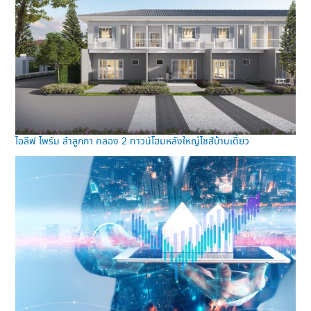
ไอลีฟ ไพร์ม ลำลูกกา คลอง 2 ทาวน์โฮมหลังใหญ่ไซส์บ้านเดี่ยว