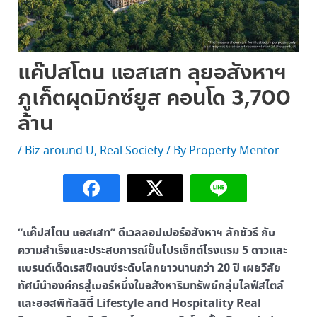
แค๊ปสโตน แอสเสท ลุยอสังหาฯ
ภูเก็ตผุดมิกซ์ยูส คอนโด 3,700
ล้าน
/
Biz around U
,
Real Society
/ By
Property Mentor
“แค๊ปสโตน แอสเสท” ดีเวลลอปเปอร์อสังหาฯ ลักชัวรี กับ
ความสำเร็จและประสบการณ์ปั้นโปรเจ็กต์โรงแรม 5 ดาวและ
แบรนด์เด็ดเรสซิเดนซ์ระดับโลกยาวนานกว่า 20 ปี เผยวิสัย
ทัศน์นำองค์กรสู่เบอร์หนึ่งในอสังหาริมทรัพย์กลุ่มไลฟ์สไตล์
และฮอสพิทัลลิตี้ Lifestyle and Hospitality Real