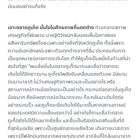
มันเองอย่างแท้จริง
เจาะตลาดภูเก็ต มั่นใจในศักยภาพที่แตกต่าง
ท่ามกลางสภาพ
เศรษฐกิจที่ผันผวน นายฐิติวัฒน์กลับมองเห็นโอกาสของ
อสังหาริมทรัพย์โดยเฉพาะอย่างยิ่งที่จังหวัดภูเก็ต ทั้งนี้เพราะ
ความมีเอกลักษณ์เฉพาะตัวแตกต่างจากที่อื่น ประกอบกับการ
เป็นจุดหมายปลายทางระดับโลก ทำให้ภูเก็ตเป็นหนึ่งในทำเลที่น่า
สนใจที่สุด “ผมเชื่อมั่นในตลาดภูเก็ตมากและเชื่อว่าตลาดจะ
เติบโตได้อีกยาวนาน ภูเก็ตมีพลังขับเคลื่อนของตัวเอง มีสนาม
บินนานาชาติ ไม่ว่าเศรษฐกิจภาพรวมจะเป็นอย่างไร หรือ
สถานการณ์การเมืองไทยจะเป็นอย่างไร กระทบต่อตลาดในภูเก็ต
น้อยมาก ถึงมีเหตุการณ์อะไรมากระทบ ก็จะกลับมาเติบโตต่อ
อย่างรวดเร็ว และภูเก็ตจะยิ่งเติบโตได้มากขึ้นหากสถานการณ์
ของประเทศมีความแข็งแรงกว่านี้ อย่างไรก็ตามเชื่อว่าตลาด
ภูเก็ตยังไปได้ไกลมากยิ่งขึ้น และขึ้นเป็นรีสอร์ตเดสทิเนชั่นที่ดี
ที่สุดในเอเชีย เพราะเป็นศูนย์กลางเอเชียด้วย เดินทางมาสะดวก
เพราะมีไฟล์ทบินตรงจากหลายๆประเทศ จากจีนก็ใกล้และมาจาก