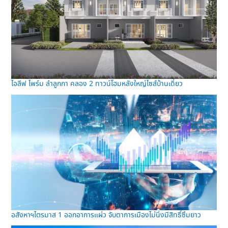
ไอลีฟ ไพร์ม ลำลูกกา คลอง 2 ทาวน์โฮมหลังใหญ่ไซส์บ้านเดี่ยว
อสังหาฯไตรมาส 1 ออกอาการแผ่ว จับตาการเมืองไม่นิ่งมีสิทธิ์ซึมยาว