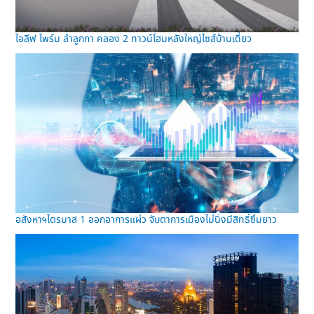
ไอลีฟ ไพร์ม ลำลูกกา คลอง 2 ทาวน์โฮมหลังใหญ่ไซส์บ้านเดี่ยว
อสังหาฯไตรมาส 1 ออกอาการแผ่ว จับตาการเมืองไม่นิ่งมีสิทธิ์ซึมยาว