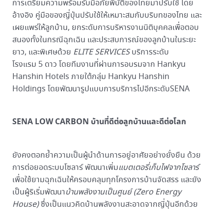
การเตรียมความพร้อมรับมือภัยพิบัติของไทยมาปรับใช้ โดย
อ้างอิง คู่มือของญี่ปุ่นปรับใช้ให้เหมาะสมกับบริบทของไทย และ
เผยแพร่ให้ลูกบ้าน, ยกระดับการบริหารงานนิติบุคคลเพื่อตอบ
สนองทั้งในกรณีฉุกเฉิน และประสบการณ์ของลูกบ้านในระยะ
ยาว, และพิเศษด้วย
ELITE SERVICES
บริการระดับ
โรงแรม 5 ดาว โดยทีมงานที่ผ่านการอบรมจาก Hankyu
Hanshin Hotels ภายใต้กลุ่ม Hankyu Hanshin
Holdings โดยพัฒนารูปแบบการบริการไปอีกระดับSENA
SENA LOW CARBON บ้านที่ดีต่อลูกบ้านและดีต่อโลก
ยังคงตอกย้ำความเป็นผู้นำด้านการอยู่อาศัยอย่างยั่งยืน ด้วย
การต่อยอดระบบโซลาร์ พัฒนาเพิ่ม
แบตเตอรี่เก็บไฟจากโซลาร์
เพื่อใช้ยามฉุกเฉินให้ครอบคลุมทุกโครงการบ้านจัดสรร และยัง
เป็นผู้ริเริ่มพัฒนา
บ้านพลังงานเป็นศูนย์ (Zero Energy
House)
ซึ่งเป็นแนวคิดบ้านพลังงานสะอาดจากญี่ปุ่นอีกด้วย