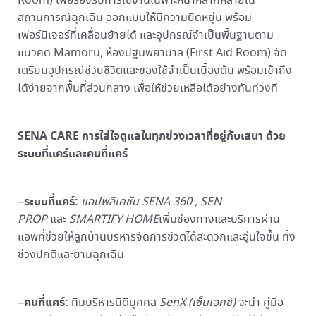
Room) เพื่อรองรับการใช้งานเฉพาะหน้าหลากหลายใน
สถานการณ์ฉุกเฉิน ออกแบบให้มีความยืดหยุ่น พร้อม
เฟอร์นิเจอร์ที่เคลื่อนย้ายได้ และอุปกรณ์จำเป็นพื้นฐานตาม
แนวคิด Mamoru, ห้องปฐมพยาบาล (First Aid Room) จัด
เตรียมอุปกรณ์ช่วยชีวิตและของใช้จำเป็นเบื้องต้น พร้อมเข้าถึง
ได้ง่ายจากพื้นที่ส่วนกลาง เพื่อให้ช่วยเหลือได้อย่างทันท่วงที
SENA CARE การใส่ใจดูแลในทุกช่วงเวลาที่อยู่กับเสนา ด้วย
ระบบที่แคร์และคนที่แคร์
ระบบที่แคร์:
–
แอปพลิเคชัน SENA 360 , SEN
PROP
และ
SMARTIFY HOME
เพิ่มช่องทางและบริการผ่าน
แอพที่ช่วยให้ลูกบ้านบริหารจัดการชีวิตได้สะดวกและอุ่นใจขึ้น ทั้ง
ช่วงปกติและยามฉุกเฉิน
คนที่แคร์:
–
ทีมบริหารนิติบุคคล
SenX (เซ็นเอกซ์)
จะนำ คู่มือ