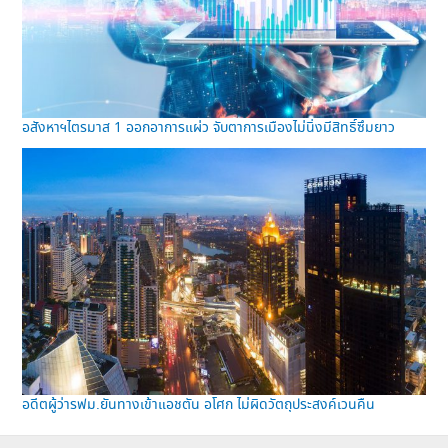
อสังหาฯไตรมาส 1 ออกอาการแผ่ว จับตาการเมืองไม่นิ่งมีสิทธิ์ซึมยาว
อดีตผู้ว่ารฟม.ยันทางเข้าแอชตัน อโศก ไม่ผิดวัตถุประสงค์เวนคืน