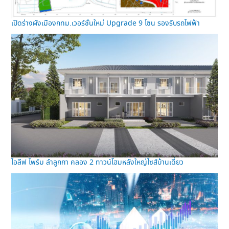
เปิดร่างผังเมืองกทม.เวอร์ชั่นใหม่ Upgrade 9 โซน รองรับรถไฟฟ้า
ไอลีฟ ไพร์ม ลำลูกกา คลอง 2 ทาวน์โฮมหลังใหญ่ไซส์บ้านเดี่ยว