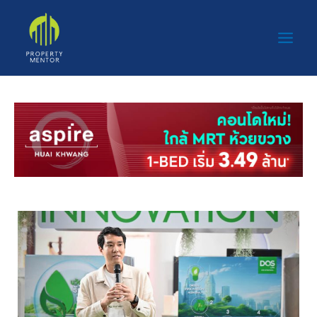
Post
Skip
Main
navigation
to
Men
content