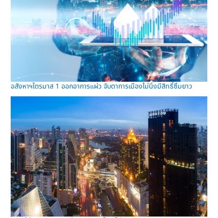
อสังหาฯไตรมาส 1 ออกอาการแผ่ว จับตาการเมืองไม่นิ่งมีสิทธิ์ซึมยาว