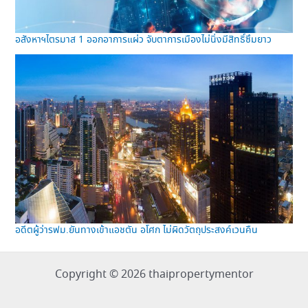
อสังหาฯไตรมาส 1 ออกอาการแผ่ว จับตาการเมืองไม่นิ่งมีสิทธิ์ซึมยาว
อดีตผู้ว่ารฟม.ยันทางเข้าแอชตัน อโศก ไม่ผิดวัตถุประสงค์เวนคืน
Copyright © 2026 thaipropertymentor