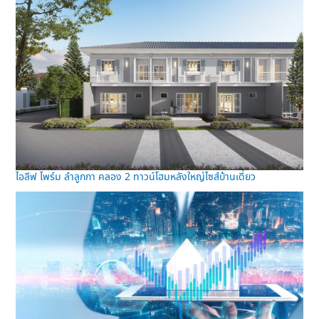
ไอลีฟ ไพร์ม ลำลูกกา คลอง 2 ทาวน์โฮมหลังใหญ่ไซส์บ้านเดี่ยว