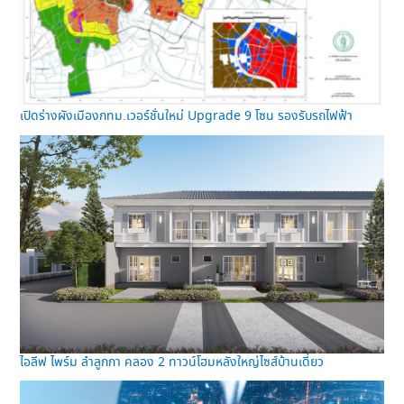
เปิดร่างผังเมืองกทม.เวอร์ชั่นใหม่ Upgrade 9 โซน รองรับรถไฟฟ้า
ไอลีฟ ไพร์ม ลำลูกกา คลอง 2 ทาวน์โฮมหลังใหญ่ไซส์บ้านเดี่ยว