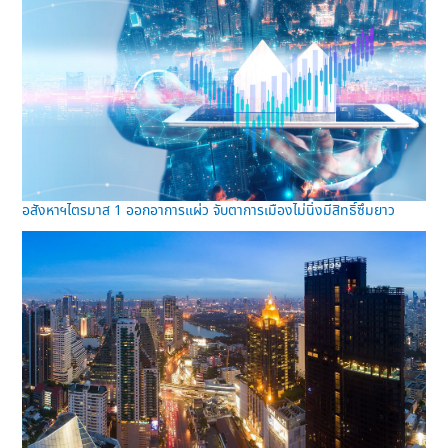
อสังหาฯไตรมาส 1 ออกอาการแผ่ว จับตาการเมืองไม่นิ่งมีสิทธิ์ซึมยาว