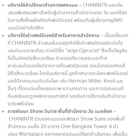
บริการให้คำปรึกษาด้านการออกแบบ
– CHANINTR มอบข้อ
เสนอพิเศษเฉพาะสำหรับผู้เช่าอาคารสำนักงานของ วัน แบงค็อก
ในการสั่งซื้อผลิตภัณฑ์เฟอร์นิเจอร์ พร้อมทีมผู้เชี่ยวชาญให้คำ
แนะนำอย่างใกล้ชิด
บริการให้เช่าเฟอร์นิเจอร์สำหรับอาคารสำนักงาน
– เป็นครั้งแรก
ที่ CHANINTR นำเสนอโมเดลธุรกิจให้เช่าเฟอร์นิเจอร์ระดับไฮ
เอนด์แบบรายเดือน ภายใต้ชื่อ “สปรูซ (Spruce)” ซึ่งเป็นโซลูชัน
ที่เป็นมิตรต่อสิ่งแวดล้อม ช่วยลดปริมาณขยะและก๊าซ
คาร์บอนไดออกไซด์จากการทิ้งเฟอร์นิเจอร์ ตอบโจทย์องค์กรที่
ใส่ใจสิ่งแวดล้อม โดยในบริการนี้ ลูกค้าสามารถเลือกเฟอร์นิเจอร์
เองได้จากแบรนด์ระดับโลก เช่น Herman Miller, Knoll และ
อื่นๆ ที่โดดเด่นเรื่องคุณภาพ ความทนทาน และการออกแบบที่
ทันสมัยและถูกหลักการยศาสตร์ รองรับการใช้งานในสำนักงาน
ระดับพรีเมียม
การพัฒนา
Show Suite พื้นที่สำนักงาน วัน แบงค็อก
–
CHANINTR ร่วมออกแบบและพัฒนา Show Suite ของพื้นที่
สำนักงาน บนชั้น 20 อาคาร One Bangkok Tower 4 นำ
เสนอ Workplace หลากหลายรูปแบบให้ลูกค้าเลือกชม เพื่อเป็น