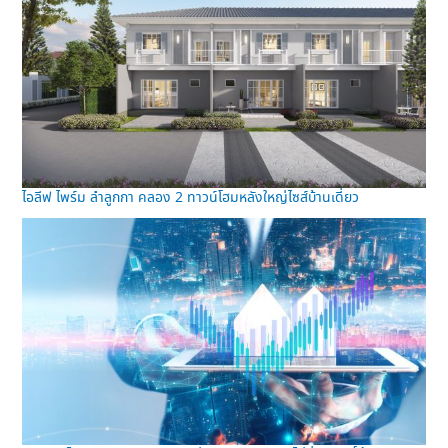
ไอลีฟ ไพร์ม ลำลูกกา คลอง 2 ทาวน์โฮมหลังใหญ่ไซส์บ้านเดี่ยว