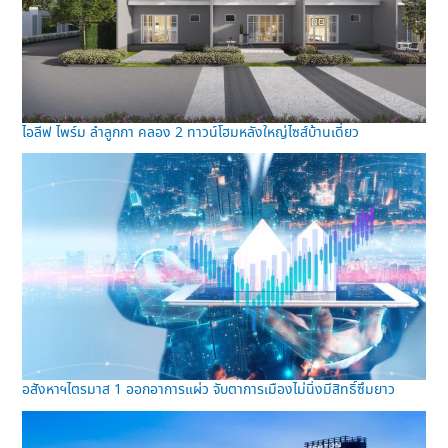
ไอลีฟ ไพร์ม ลำลูกกา คลอง 2 ทาวน์โฮมหลังใหญ่ไซส์บ้านเดี่ยว
อสังหาฯไตรมาส 1 ออกอาการแผ่ว จับตาการเมืองไม่นิ่งมีสิทธิ์ซึมยาว