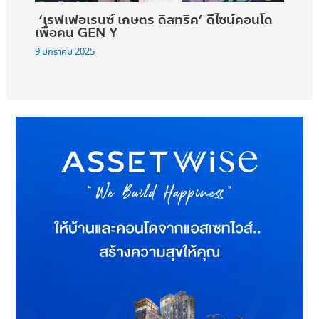
‘เรฟเฟอเรนซ์ เกษตร ดิสทริค’ ดีไซน์คอนโด
เพื่อคน GEN Y
9 มกราคม 2025