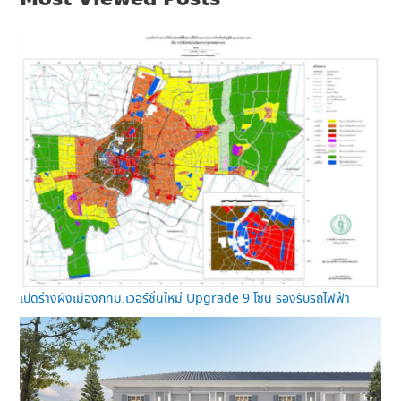
เปิดร่างผังเมืองกทม.เวอร์ชั่นใหม่ Upgrade 9 โซน รองรับรถไฟฟ้า