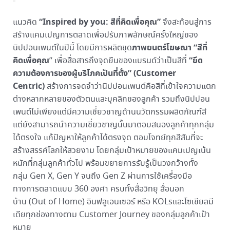
“
Inspired by you: สีที่คิดเพื่อคุณ”
แนวคิด
จึงสะท้อนสู่การ
สร้างแคมเปญการตลาดเพื่อปรับภาพลักษณ์ครั้งใหญ่ของ
ภาพยนตร์โฆษณา “สีที่
นิปปอนเพนต์ในปีนี้ โดยมีการผลิตชุด
คิดเพื่อคุณ
“ยึด
” เพื่อสื่อสารถึงจุดยืนของแบรนด์ว่าเป็นสีที่
ความต้องการของผู้บริโภคเป็นที่ตั้ง”
(Customer
Centric)
สร้างการจดจำว่านิปปอนเพนต์คือสีที่เข้าใจความแตก
ต่างหลากหลายของตัวตนและบุคลิกของลูกค้า รวมถึงนิปปอน
เพนต์ไม่เพียงแต่มีความเชี่ยวชาญด้านนวัตกรรมผลิตภัณฑ์สี
แต่ยังสามารถนำความเชี่ยวชาญนั้นมาตอบสนองลูกค้าทุกกลุ่ม
ได้ตรงใจ แก้ปัญหาให้ลูกค้าได้ตรงจุด ตอบโจทย์ทุกสีสันที่จะ
สร้างสรรค์โลกให้สวยงาม โดยกลุ่มเป้าหมายของแคมเปญเน้น
หนักที่กลุ่มลูกค้าทั่วไป พร้อมขยายการรับรู้เป็นวงกว้างทั้ง
กลุ่ม Gen X, Gen Y จนถึง Gen Z ผ่านการใช้เครื่องมือ
ทางการตลาดแบบ 360 องศา ครบทั้งสื่อวิทยุ สื่อนอก
บ้าน (Out of Home) อินฟลูเอนเซอร์ หรือ KOLsและโซเชียลมี
เดียทุกช่องทางตาม Customer Journey ของกลุ่มลูกค้าเป้า
หมาย