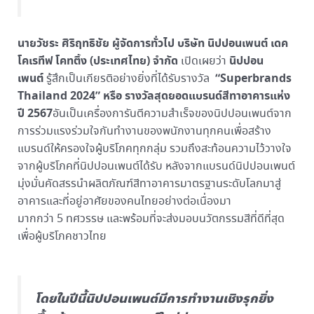
นายวัชระ ศิริฤทธิชัย ผู้จัดการทั่วไป บริษัท นิปปอนเพนต์ เดค
โคเรทีฟ โคทติ้ง (ประเทศไทย) จำกัด
นิปปอน
เปิดเผยว่า
เพนต์
“
Superbrands
รู้สึกเป็นเกียรติอย่างยิ่งที่ได้รับรางวัล
Thailand 2024” หรือ รางวัลสุดยอดแบรนด์สีทาอาคารแห่ง
ปี 2567
อันเป็นเครื่องการันตีความสำเร็จของนิปปอนเพนต์จาก
การร่วมแรงร่วมใจกันทำงานของพนักงานทุกคนเพื่อสร้าง
แบรนด์ให้ครองใจผู้บริโภคทุกกลุ่ม รวมถึงสะท้อนความไว้วางใจ
จากผู้บริโภคที่นิปปอนเพนต์ได้รับ หลังจากแบรนด์นิปปอนเพนต์
มุ่งมั่นคัดสรรนำผลิตภัณฑ์สีทาอาคารมาตรฐานระดับโลกมาสู่
อาคารและที่อยู่อาศัยของคนไทยอย่างต่อเนื่องมา
มากกว่า 5 ทศวรรษ และพร้อมที่จะส่งมอบนวัตกรรมสีที่ดีที่สุด
เพื่อผู้บริโภคชาวไทย
โดยในปีนี้นิปปอนเพนต์มีการทำงานเชิงรุกยิ่ง