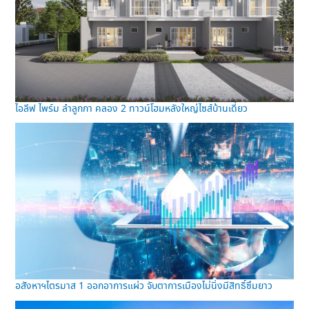
ไอลีฟ ไพร์ม ลำลูกกา คลอง 2 ทาวน์โฮมหลังใหญ่ไซส์บ้านเดี่ยว
อสังหาฯไตรมาส 1 ออกอาการแผ่ว จับตาการเมืองไม่นิ่งมีสิทธิ์ซึมยาว