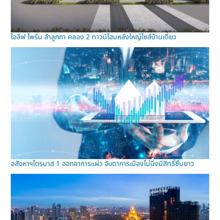
ไอลีฟ ไพร์ม ลำลูกกา คลอง 2 ทาวน์โฮมหลังใหญ่ไซส์บ้านเดี่ยว
อสังหาฯไตรมาส 1 ออกอาการแผ่ว จับตาการเมืองไม่นิ่งมีสิทธิ์ซึมยาว