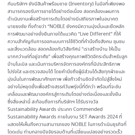
กันบริษัทฯ ยังมีสินค้าพร้อมขาย (Inventory) ในมือที่เพียงพอ
สามารถรองรับการขายได้อย่างต่อเนื่อง สอดคล้องแผนการ
ดำเนินงานเพื่อสร้างการเติบโตอย่างมีเสถียรภาพในอนาคต
นายธงชัย ทิ้งท้ายว่า “NOBLE ยังคงมีความมุ่งมั่นและยึดหลัก
การพัฒนาอย่างยั่งยืนภายใต้แนวคิด “Live Different” ที่ให้
ความสำคัญกับการออกแบบการใช้ชีวิตที่คำนึงถึงสังคม ชุมชน
และสิ่งแวดล้อม สอดคล้องกับวิสัยทัศน์ “เราสร้างบ้าน ให้เป็น
มากกว่าแค่ที่อยู่อาศัย” เพื่อสร้างคุณภาพชีวิตอีกระดับสำหรับลูก
บ้านโนเบิล และเน้นการบริหารจัดการองค์กรที่มีประสิทธิภาพ
โปร่งใส และตรวจสอบได้ โดยคำนึงถึงผู้มีส่วนได้เสียทุกฝ่ายและ
มุ่งมั่นในการพัฒนาศักยภาพ เพื่อก้าวข้ามขีดจำกัดไปสู่สิ่งใหม่
อย่างไม่หยุดยั้งเพื่อสร้างสรรค์วันพรุ่งนี้ที่ดีกว่า พร้อมที่จะขับ
เคลื่อนและพัฒนาองค์กรสู่การเติบโตอย่างต่อเนื่องและยั่งยืน
ซึ่งสิ่งเหล่านี้ สะท้อนถึงการที่บริษัทฯ ได้รับรางวัล
Sustainability Awards ประเภท Commended
Sustainability Awards ภายในงาน SET Awards 2024 ที่
แสดงให้เห็นถึงความสามารถของ NOBLE ในการดำเนินธุรกิจที่
โดดเด่น ท่ามกลางปัจจัยรอบด้านที่เปลี่ยนแปลงอย่างรวดเร็ว