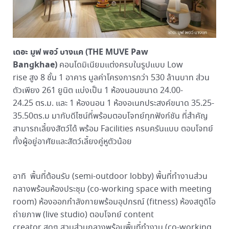
เดอะ มูฟ พอว์ บางแค (THE MUVE Paw
Bangkhae)
คอนโดมิเนียมแต่งครบในรูปแบบ Low
rise สูง 8 ชั้น 1 อาคาร มูลค่าโครงการกว่า 530 ล้านบาท ส่วน
ตัวเพียง 261 ยูนิต แบ่งเป็น 1 ห้องนอนขนาด 24.00-
24.25 ตร.ม. และ 1 ห้องนอน 1 ห้องอเนกประสงค์ขนาด 35.25-
35.50ตร.ม มากับดีไซน์ที่พร้อมตอบโจทย์ทุกฟังก์ชัน ที่สำคัญ
สามารถเลี้ยงสัตว์ได้ พร้อม Facilities ครบครันแบบ ตอบโจทย์
ทั้งผู้อยู่อาศัยและสัตว์เลี้ยงคู่หูตัวน้อย
อาทิ พื้นที่ต้อนรับ (semi-outdoor lobby) พื้นที่ทำงานส่วน
กลางพร้อมห้องประชุม (co-working space with meeting
room) ห้องออกกำลังกายพร้อมอุปกรณ์ (fitness) ห้องสตูดิโอ
ถ่ายภาพ (live studio) ตอบโจทย์ content
creator สุดๆ สวนส่วนกลางพร้อมพื้นที่ทำงาน (co-working