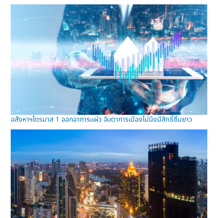
อสังหาฯไตรมาส 1 ออกอาการแผ่ว จับตาการเมืองไม่นิ่งมีสิทธิ์ซึมยาว