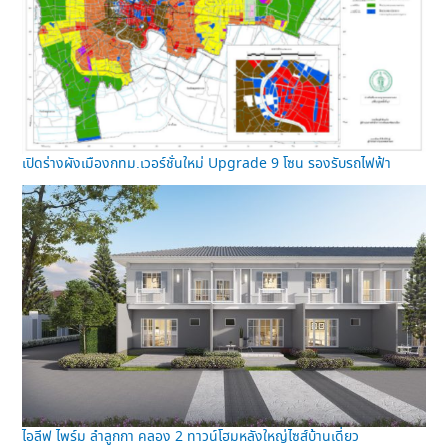
เปิดร่างผังเมืองกทม.เวอร์ชั่นใหม่ Upgrade 9 โซน รองรับรถไฟฟ้า
ไอลีฟ ไพร์ม ลำลูกกา คลอง 2 ทาวน์โฮมหลังใหญ่ไซส์บ้านเดี่ยว