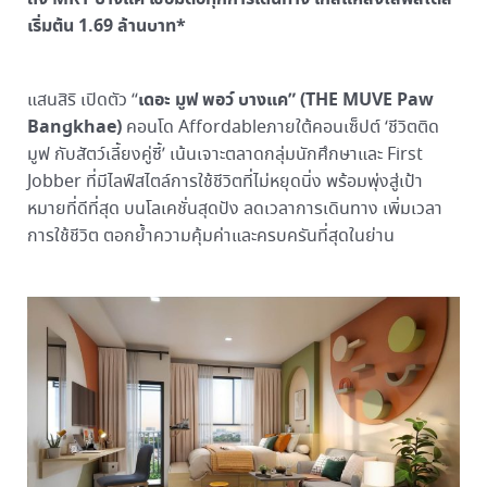
เริ่มต้น 1.69 ล้านบาท*
เดอะ มูฟ พอว์ บางแค” (THE MUVE Paw
แสนสิริ เปิดตัว “
Bangkhae)
คอนโด Affordableภายใต้คอนเซ็ปต์ ‘ชีวิตติด
มูฟ กับสัตว์เลี้ยงคู่ซี้’ เน้นเจาะตลาดกลุ่มนักศึกษาและ First
Jobber ที่มีไลฟ์สไตล์การใช้ชีวิตที่ไม่หยุดนิ่ง พร้อมพุ่งสู่เป้า
หมายที่ดีที่สุด บนโลเคชั่นสุดปัง ลดเวลาการเดินทาง เพิ่มเวลา
การใช้ชีวิต ตอกย้ำความคุ้มค่าและครบครันที่สุดในย่าน