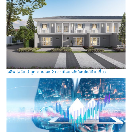
ไอลีฟ ไพร์ม ลำลูกกา คลอง 2 ทาวน์โฮมหลังใหญ่ไซส์บ้านเดี่ยว