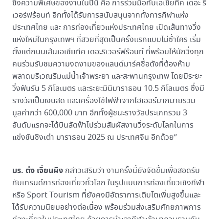
ซึ่งความพิเศษของงานในปีนี้ คือ การร่วมมือกับเอเชียทีค เดอะ ริ
เวอร์ฟร้อนท์ อีกทั้งได้รับการสนับสนุนจากทั้งการกีฬาแห่ง
ประเทศไทย และ การท่องเที่ยวแห่งประเทศไทย เปิดเส้นทางวิ่ง
แห่งใหม่ในกรุงเทพฯ ที่สวยที่สุดเป็นครั้งแรกแบบไม่ซ้ำใคร เริ่ม
ตั้งแต่ถนนเส้นเอเชียทีค เดอะริเวอร์ฟร้อนท์ ที่พร้อมให้นักวิ่งทุก
คนร่วมรับชมความงดงามของแลนด์มาร์คชื่อดังที่ต้องห้าม
พลาดบริเวณริมแม่น้ำเจ้าพระยา และสะพานกรุงเทพ โดยมีระยะ
วิ่งฟันรัน 5 กิโลเมตร และระยะมินิมาราธอน 10.5 กิโลเมตร ซึ่งมี
รางวัลเป็นเงินสด และเครื่องใช้ไฟฟ้าจากไฮเออร์มากมายรวม
มูลค่ากว่า 600,000 บาท อีกทั้งผู้ชนะรางวัลประเภทรวม 3
อันดับแรกจะได้บินลัดฟ้าไปร่วมสัมผัสงานวิ่งระดับโลกในการ
แข่งขันชิงเต่า มาราธอน 2025 ณ ประเทศจีน อีกด้วย”
มร. ต่ง เจี้ยนผิง
กล่าวเสริมว่า งานครั้งนี้ยังจัดขึ้นเพื่อสอดรับ
กับเทรนด์การท่องเที่ยวทั่วโลก ในรูปแบบการท่องเที่ยวเชิงกีฬา
หรือ Sport Tourism ที่ยังคงมีอัตราการเติบโตเพิ่มสูงขึ้นและ
ได้รับความนิยมอย่างต่อเนื่อง พร้อมร่วมส่งเสริมศักยภาพการ