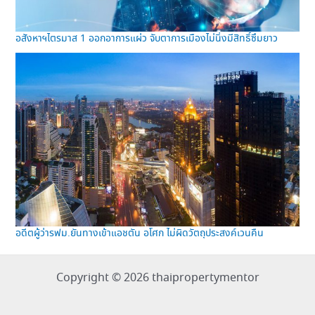
อสังหาฯไตรมาส 1 ออกอาการแผ่ว จับตาการเมืองไม่นิ่งมีสิทธิ์ซึมยาว
อดีตผู้ว่ารฟม.ยันทางเข้าแอชตัน อโศก ไม่ผิดวัตถุประสงค์เวนคืน
Copyright © 2026 thaipropertymentor