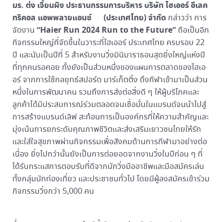
มร. ต่ง เจี้ยนผิง ประธานกรรมการบริหาร บริษัท ไฮเออร์ อีเลค
ทริคอล แอพพลายแอนซ์ (ประเทศไทย) จำกัด
กล่าวว่า การ
“Haier Run 2024 Run to the Future”
จัดงาน
ถือเป็นอีก
กิจกรรมใหญ่ที่จัดขึ้นในวาระที่ไฮเออร์ ประเทศไทย ครบรอบ 22
ปี และนับเป็นปีที่ 5 สำหรับงานวิ่งมินิมาราธอนสุดยิ่งใหญ่แห่งปี
ที่ทุกคนรอคอย ทั้งยังเป็นส่วนหนึ่งของแผนการตลาดของไฮเอ
อร์ จากการใช้กลยุทธ์สปอร์ต มาร์เก็ตติ้ง ดึงกีฬาเข้ามาเป็นส่วน
หนึ่งในการพัฒนาคน รวมถึงการส่งต่อสิ่งดี ๆ ให้ผู้บริโภคและ
ลูกค้าได้มีประสบการณ์ร่วมตลอดจนเชื่อมั่นในแบรนด์จนนำไปสู่
การสร้างแบรนด์เลิฟ สะท้อนการเป็นองค์กรที่ให้ความสำคัญและ
มุ่งเน้นการยกระดับคุณภาพชีวิตและส่งเสริมเยาวชนไทยให้รัก
และใส่ใจสุขภาพผ่านกิจกรรมเพื่อสังคมด้านการกีฬามาอย่างต่อ
เนื่อง ยิ่งไปกว่านั้นยังเป็นการต่อยอดจากงานวิ่งในปีก่อน ๆ ที่
ได้รับกระแสการตอบรับที่ดีจากนักวิ่งมืออาชีพและมือสมัครเล่น
ทั้งกลุ่มนักท่องเที่ยว และประชาชนทั่วไป โดยมีผู้ลงสมัครเข้าร่วม
กิจกรรมวิ่งกว่า 5,000 คน