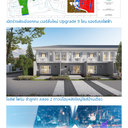
เปิดร่างผังเมืองกทม.เวอร์ชั่นใหม่ Upgrade 9 โซน รองรับรถไฟฟ้า
ไอลีฟ ไพร์ม ลำลูกกา คลอง 2 ทาวน์โฮมหลังใหญ่ไซส์บ้านเดี่ยว