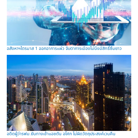
อสังหาฯไตรมาส 1 ออกอาการแผ่ว จับตาการเมืองไม่นิ่งมีสิทธิ์ซึมยาว
อดีตผู้ว่ารฟม.ยันทางเข้าแอชตัน อโศก ไม่ผิดวัตถุประสงค์เวนคืน