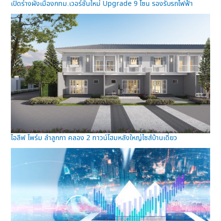
เปิดร่างผังเมืองกทม.เวอร์ชั่นใหม่ Upgrade 9 โซน รองรับรถไฟฟ้า
ไอลีฟ ไพร์ม ลำลูกกา คลอง 2 ทาวน์โฮมหลังใหญ่ไซส์บ้านเดี่ยว