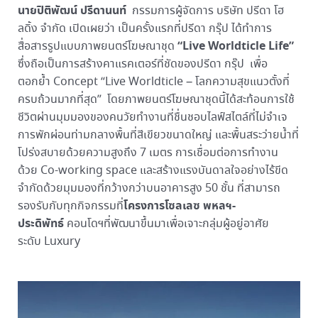
นายปิติพัฒน์ ปรีดานนท์
กรรมการผู้จัดการ บริษัท ปรีดา โฮ
ลดิ้ง จำกัด
เปิดเผยว่า เป็นครั้งแรกที่ปรีดา กรุ๊ป ได้ทำการ
“Live Worldticle Life”
สื่อสารรูปแบบภาพยนตร์โฆษณาชุด
ซึ่งถือเป็นการสร้างคาแรคเตอร์ที่ชัดของปรีดา กรุ๊ป เพื่อ
ตอกย้ำ Concept “Live Worldticle – โลกความสุขแนวตั้งที่
ครบถ้วนมากที่สุด” โดยภาพยนตร์โฆษณาชุดนี้ได้สะท้อนการใช้
ชีวิตผ่านมุมมองของคนวัยทำงานที่ชื่นชอบไลฟ์สไตล์ที่ไม่จำเจ
การพักผ่อนท่ามกลางพื้นที่สีเขียวขนาดใหญ่ และพื้นสระว่ายน้ำที่
โปร่งสบายด้วยความสูงถึง 7 เมตร การเชื่อมต่อการทำงาน
ด้วย Co-working space และสร้างแรงบันดาลใจอย่างไร้ขีด
จำกัดด้วยมุมมองที่กว้างกว่าบนอาคารสูง 50 ชั้น ที่สามารถ
โครงการโซลเลซ พหลฯ-
รองรับกับทุกกิจกรรมที่
ประดิพัทธ์
คอนโดฯที่พัฒนาขึ้นมาเพื่อเจาะกลุ่มผู้อยู่อาศัย
ระดับ Luxury