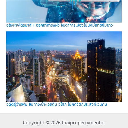
อสังหาฯไตรมาส 1 ออกอาการแผ่ว จับตาการเมืองไม่นิ่งมีสิทธิ์ซึมยาว
อดีตผู้ว่ารฟม.ยันทางเข้าแอชตัน อโศก ไม่ผิดวัตถุประสงค์เวนคืน
Copyright © 2026 thaipropertymentor