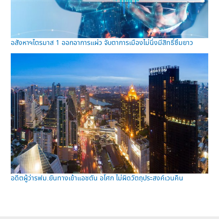
อสังหาฯไตรมาส 1 ออกอาการแผ่ว จับตาการเมืองไม่นิ่งมีสิทธิ์ซึมยาว
อดีตผู้ว่ารฟม.ยันทางเข้าแอชตัน อโศก ไม่ผิดวัตถุประสงค์เวนคืน