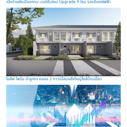
เปิดร่างผังเมืองกทม.เวอร์ชั่นใหม่ Upgrade 9 โซน รองรับรถไฟฟ้า
ไอลีฟ ไพร์ม ลำลูกกา คลอง 2 ทาวน์โฮมหลังใหญ่ไซส์บ้านเดี่ยว