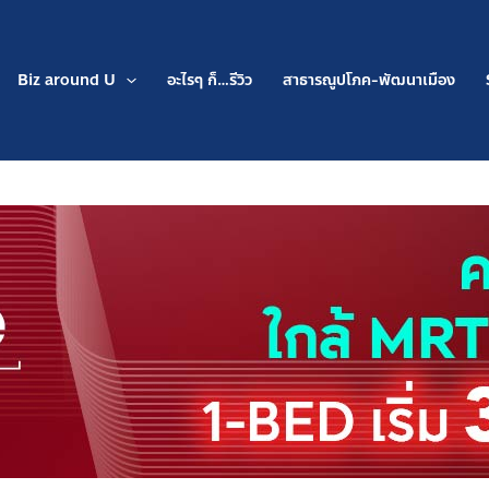
Biz around U
อะไรๆ ก็…รีวิว
สาธารณูปโภค-พัฒนาเมือง