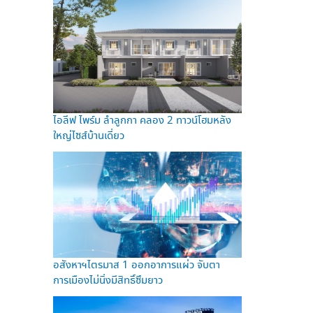
ไอลีฟ ไพร์ม ลำลูกกา คลอง 2 ทาวน์โฮมหลัง
ใหญ่ไซส์บ้านเดี่ยว
อสังหาฯไตรมาส 1 ออกอาการแผ่ว จับตา
การเมืองไม่นิ่งมีสิทธิ์ซึมยาว