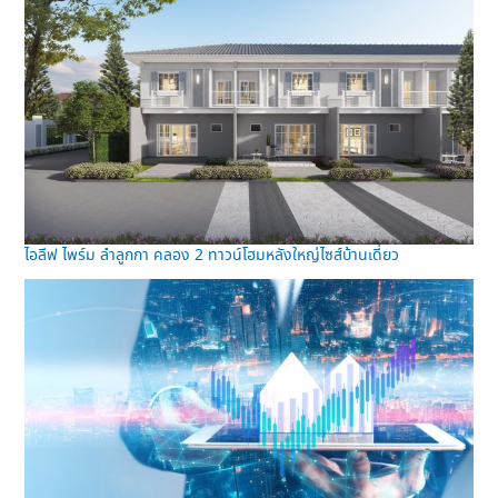
ไอลีฟ ไพร์ม ลำลูกกา คลอง 2 ทาวน์โฮมหลังใหญ่ไซส์บ้านเดี่ยว