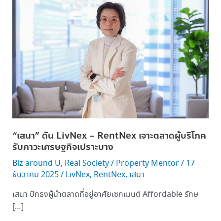
ดัน LivNex
–
RentNex เจาะ
ตลาด
ผู้
บริโภค
รับ
ภาวะ
เศรษฐกิจ
เปราะ
บาง
“เสนา” ดัน LivNex – RentNex เจาะตลาดผู้บริโภค
รับภาวะเศรษฐกิจเปราะบาง
Biz around U
,
Real Society
/
Property Mentor
/
17
ธันวาคม 2025
/
LivNex
,
RentNex
,
เสนา
เสนา ปักธงผู้นำตลาดที่อยู่อาศัยเซกเมนต์ Affordable รักษ
[…]