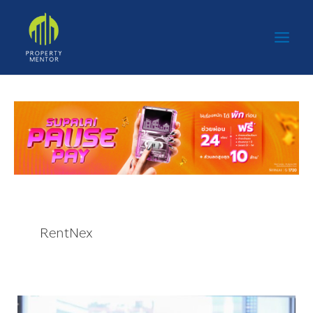
Skip
Main
to
Men
content
RentNex
“เสนา”