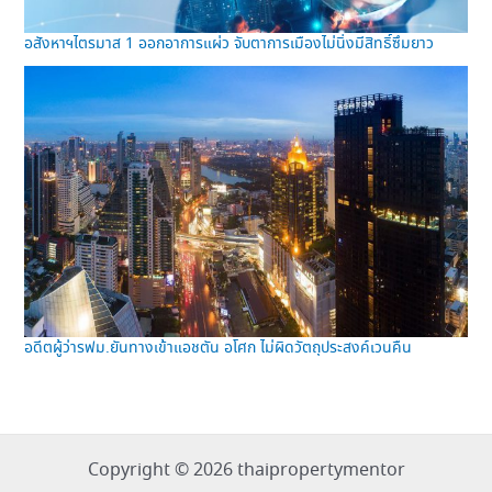
อสังหาฯไตรมาส 1 ออกอาการแผ่ว จับตาการเมืองไม่นิ่งมีสิทธิ์ซึมยาว
อดีตผู้ว่ารฟม.ยันทางเข้าแอชตัน อโศก ไม่ผิดวัตถุประสงค์เวนคืน
Copyright © 2026 thaipropertymentor