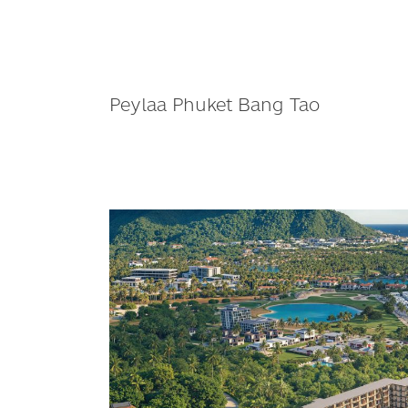
Peylaa Phuket Bang Tao
แค๊ปส
โตน
แอ
สเสท
ลุ
ยอ
สัง
หาฯ
ภูเก็ต