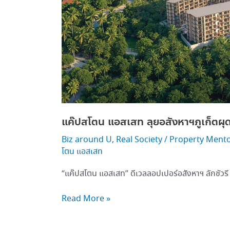
ผุด
มิกซ์
ยูส
คอน
โด
3,700
ล้าน
แค๊ปสโตน แอสเสท ลุยอสังหาฯภูเก็ตผุด
Biz around U
,
Real Society
/
Property Ment
โตน แอสเสท
“แค๊ปสโตน แอสเสท” ดีเวลลอปเปอร์อสังหาฯ ลักชัวรี
Read More »