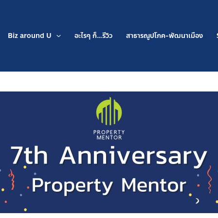
Biz around U
อะไรๆ ก็…รีวิว
สาธารณูปโภค-พัฒนาเมือง