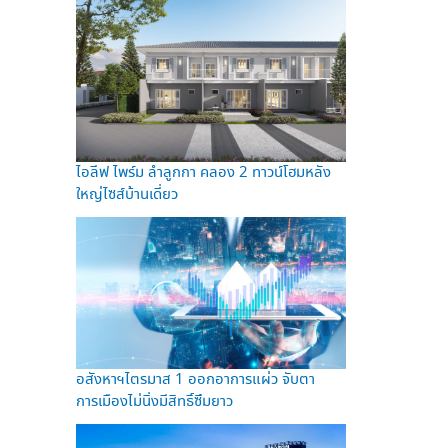
ไอลีฟ ไพร์ม ลำลูกกา คลอง 2 ทาวน์โฮมหลัง
ใหญ่ไซส์บ้านเดี่ยว
อสังหาฯไตรมาส 1 ออกอาการแผ่ว จับตา
การเมืองไม่นิ่งมีสิทธิ์ซึมยาว