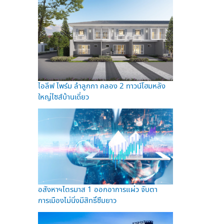
ไอลีฟ ไพร์ม ลำลูกกา คลอง 2 ทาวน์โฮมหลัง
ใหญ่ไซส์บ้านเดี่ยว
อสังหาฯไตรมาส 1 ออกอาการแผ่ว จับตา
การเมืองไม่นิ่งมีสิทธิ์ซึมยาว