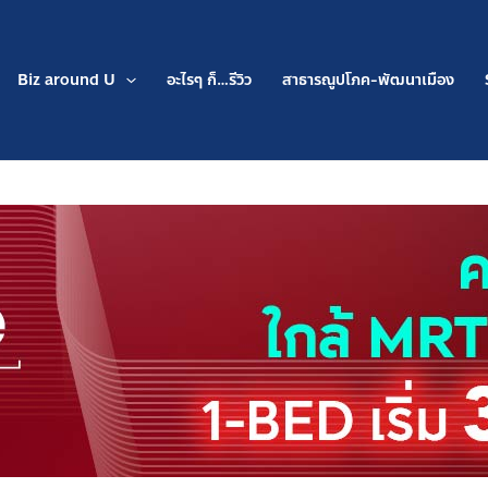
Biz around U
อะไรๆ ก็…รีวิว
สาธารณูปโภค-พัฒนาเมือง