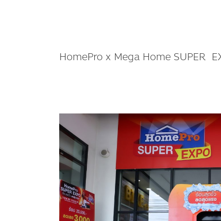
HomePro x Mega Home SUPER E
โฮม
โปร
จับ
มือ
พันธมิตร
จัด
เต็ม
โปร HomePro
x