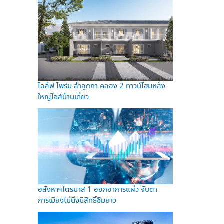
ไอลีฟ ไพร์ม ลำลูกกา คลอง 2 ทาวน์โฮมหลัง
ใหญ่ไซส์บ้านเดี่ยว
อสังหาฯไตรมาส 1 ออกอาการแผ่ว จับตา
การเมืองไม่นิ่งมีสิทธิ์ซึมยาว