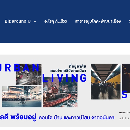
Biz around U
อะไรๆ ก็…รีวิว
สาธารณูปโภค-พัฒนาเมือง