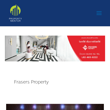
Skip
Main
to
Men
content
Frasers Property
เฟร