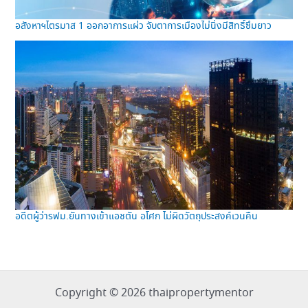
อสังหาฯไตรมาส 1 ออกอาการแผ่ว จับตาการเมืองไม่นิ่งมีสิทธิ์ซึมยาว
อดีตผู้ว่ารฟม.ยันทางเข้าแอชตัน อโศก ไม่ผิดวัตถุประสงค์เวนคืน
Copyright © 2026 thaipropertymentor