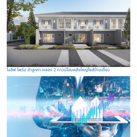
ไอลีฟ ไพร์ม ลำลูกกา คลอง 2 ทาวน์โฮมหลังใหญ่ไซส์บ้านเดี่ยว