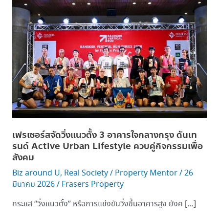
เซ
อร์ส
จัด
วิ่ง
แนว
ตั้ง
3
อาคาร
ใจกลาง
กรุง
ดัน
เฟรเซอร์สจัดวิ่งแนวตั้ง 3 อาคารใจกลางกรุง ดันเท
เท
รนด์ Active Urban Lifestyle ควบคู่กิจกรรมเพื่อ
รนด์
สังคม
Active
Biz around U
,
Real Society
/
Property Mentor
/
26
Urban
มีนาคม 2026
/
Frasers Property
Lifestyle
ควบคู่
กระแส “วิ่งแนวตั้ง” หรือการแข่งขันวิ่งขึ้นอาคารสูง ยังค […]
กิจกรรม