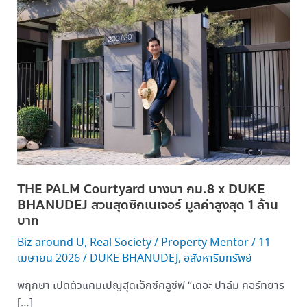
PALM
Courtyard บางนา
กม.8 x
DUKE
BHANUDEJ
สวน
สุด
ซิก
เนเจอร์
มูลค่า
สูงสุด 1 ล้าน
THE PALM Courtyard บางนา กม.8 x DUKE
บาท
BHANUDEJ สวนสุดซิกเนเจอร์ มูลค่าสูงสุด 1 ล้าน
บาท
Biz around U
,
Real Society
/
Property Mentor
/
11
เมษายน 2026
/
DUKE BHANUDEJ
,
อสังหาริมทรัพย์
พฤกษา เปิดตัวแคมเปญสุดเอ็กซ์คลูซีฟ “เดอะ ปาล์ม คอร์ทยาร
[…]