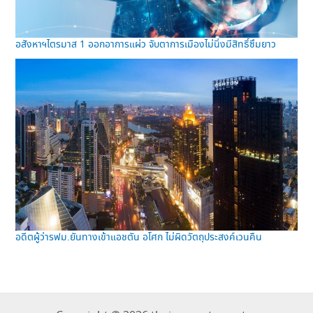
อสังหาฯไตรมาส 1 ออกอาการแผ่ว จับตาการเมืองไม่นิ่งมีสิทธิ์ซึมยาว
อดีตผู้ว่ารฟม.ยันทางเข้าแอชตัน อโศก ไม่ผิดวัตถุประสงค์เวนคืน