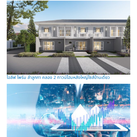
ไอลีฟ ไพร์ม ลำลูกกา คลอง 2 ทาวน์โฮมหลังใหญ่ไซส์บ้านเดี่ยว