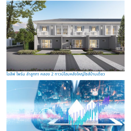
ไอลีฟ ไพร์ม ลำลูกกา คลอง 2 ทาวน์โฮมหลังใหญ่ไซส์บ้านเดี่ยว