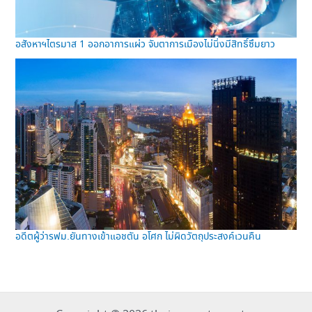
อสังหาฯไตรมาส 1 ออกอาการแผ่ว จับตาการเมืองไม่นิ่งมีสิทธิ์ซึมยาว
อดีตผู้ว่ารฟม.ยันทางเข้าแอชตัน อโศก ไม่ผิดวัตถุประสงค์เวนคืน