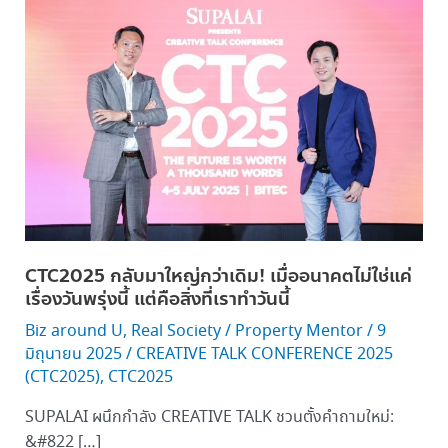
กลับ
มา
ใหญ่
กว่า
เดิม!
เมื่อ
อนาคต
ไม่ใช่
แค่
เรื่อง
วัน
CTC2025 กลับมาใหญ่กว่าเดิม! เมื่ออนาคตไม่ใช่แค่
พรุ่ง
เรื่องวันพรุ่งนี้ แต่คือสิ่งที่เราทำวันนี้
นี้
Biz around U
,
Real Society
/
Property Mentor
/
9
แต่
มิถุนายน 2025
/
CREATIVE TALK CONFERENCE 2025
คือ
(CTC2025)
,
CTC2025
สิ่ง
ที่
SUPALAI ผนึกกำลัง CREATIVE TALK ชวนตั้งคำถามใหม่:
เรา
&#822 […]