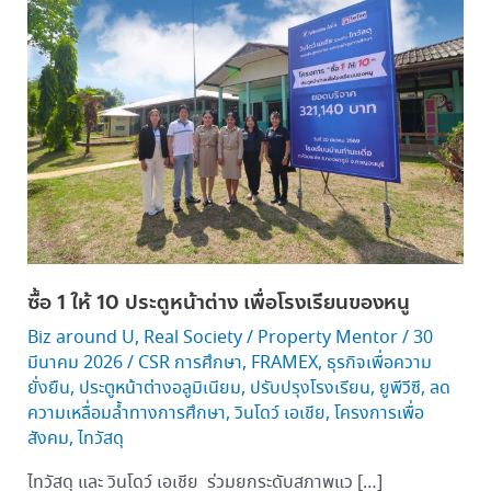
1
ให้
10
ประตู
หน้าต่าง
เพื่อ
โรงเรียน
ของ
หนู
ซื้อ 1 ให้ 10 ประตูหน้าต่าง เพื่อโรงเรียนของหนู
Biz around U
,
Real Society
/
Property Mentor
/
30
มีนาคม 2026
/
CSR การศึกษา
,
FRAMEX
,
ธุรกิจเพื่อความ
ยั่งยืน
,
ประตูหน้าต่างอลูมิเนียม
,
ปรับปรุงโรงเรียน
,
ยูพีวีซี
,
ลด
ความเหลื่อมล้ำทางการศึกษา
,
วินโดว์ เอเชีย
,
โครงการเพื่อ
สังคม
,
ไทวัสดุ
ไทวัสดุ และ วินโดว์ เอเชีย ร่วมยกระดับสภาพแว […]