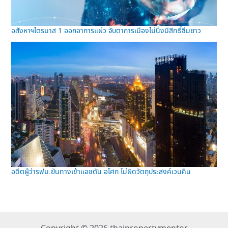
อสังหาฯไตรมาส 1 ออกอาการแผ่ว จับตาการเมืองไม่นิ่งมีสิทธิ์ซึมยาว
อดีตผู้ว่ารฟม.ยันทางเข้าแอชตัน อโศก ไม่ผิดวัตถุประสงค์เวนคืน