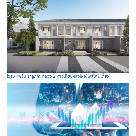
ไอลีฟ ไพร์ม ลำลูกกา คลอง 2 ทาวน์โฮมหลังใหญ่ไซส์บ้านเดี่ยว