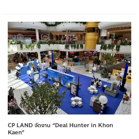
CP
LAND จัด
งาน “Deal
Hunter
in
Khon
Kaen”
CP LAND จัดงาน “Deal Hunter in Khon
Kaen”