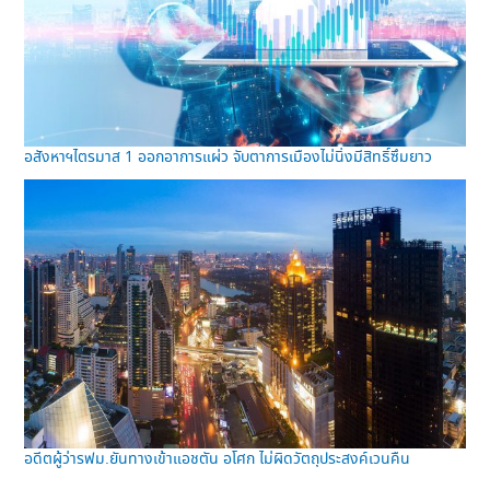
อสังหาฯไตรมาส 1 ออกอาการแผ่ว จับตาการเมืองไม่นิ่งมีสิทธิ์ซึมยาว
อดีตผู้ว่ารฟม.ยันทางเข้าแอชตัน อโศก ไม่ผิดวัตถุประสงค์เวนคืน