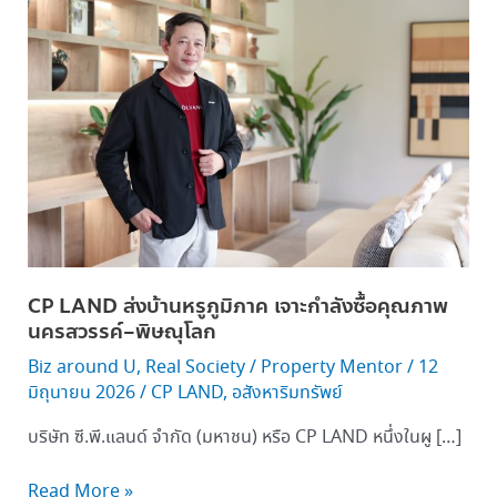
LAND
ส่ง
บ้าน
หรู
ภูมิภาค
เจาะ
กำลัง
ซื้อ
คุณภาพ
นครสวรรค์–
พิษณุโลก
CP LAND ส่งบ้านหรูภูมิภาค เจาะกำลังซื้อคุณภาพ
นครสวรรค์–พิษณุโลก
Biz around U
,
Real Society
/
Property Mentor
/
12
มิถุนายน 2026
/
CP LAND
,
อสังหาริมทรัพย์
บริษัท ซี.พี.แลนด์ จำกัด (มหาชน) หรือ CP LAND หนึ่งในผู […]
Read More »