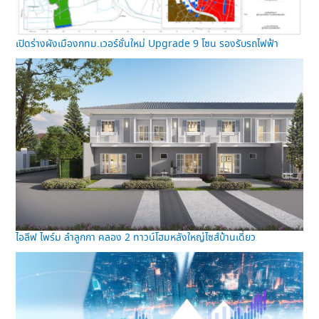
เปิดร่างผังเมืองกทม.เวอร์ชั่นใหม่ Upgrade 9 โซน รองรับรถไฟฟ้า
ไอลีฟ ไพร์ม ลำลูกกา คลอง 2 ทาวน์โฮมหลังใหญ่ไซส์บ้านเดี่ยว