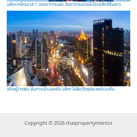
อสังหาฯไตรมาส 1 ออกอาการแผ่ว จับตาการเมืองไม่นิ่งมีสิทธิ์ซึมยาว
อดีตผู้ว่ารฟม.ยันทางเข้าแอชตัน อโศก ไม่ผิดวัตถุประสงค์เวนคืน
Copyright © 2026 thaipropertymentor