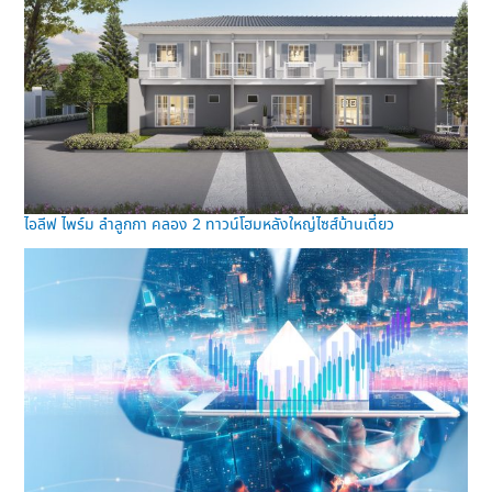
ไอลีฟ ไพร์ม ลำลูกกา คลอง 2 ทาวน์โฮมหลังใหญ่ไซส์บ้านเดี่ยว