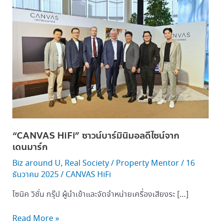
HiFi” ซา
วน์
บาร์
มิ
นิ
มอ
ลดี
ไซน์
จาก
เดนมาร์ก
“CANVAS HiFi” ซาวน์บาร์มินิมอลดีไซน์จาก
เดนมาร์ก
Biz around U
,
Real Society
/
Property Mentor
/
16
ธันวาคม 2025
/
CANVAS HiFi
โซนิค วิชั่น กรุ๊ป ผู้นำเข้าและจัดจำหน่ายเครื่องเสียงระ […]
Read More »