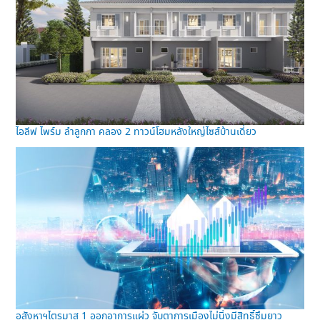
ไอลีฟ ไพร์ม ลำลูกกา คลอง 2 ทาวน์โฮมหลังใหญ่ไซส์บ้านเดี่ยว
อสังหาฯไตรมาส 1 ออกอาการแผ่ว จับตาการเมืองไม่นิ่งมีสิทธิ์ซึมยาว