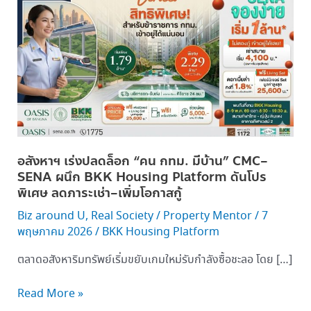
หาฯ
เร่ง
ปลด
ล็อก
“คน
กทม.
มี
บ้าน”
CMC–
อสังหาฯ เร่งปลดล็อก “คน กทม. มีบ้าน” CMC–
SENA
SENA ผนึก BKK Housing Platform ดันโปร
ผนึก
พิเศษ ลดภาระเช่า–เพิ่มโอกาสกู้
BKK
Biz around U
,
Real Society
/
Property Mentor
/
7
Housing
พฤษภาคม 2026
/
BKK Housing Platform
Platform
ดัน
ตลาดอสังหาริมทรัพย์เริ่มขยับเกมใหม่รับกำลังซื้อชะลอ โดย […]
โปร
พิเศษ
Read More »
ลด