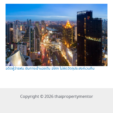
อดีตผู้ว่ารฟม.ยันทางเข้าแอชตัน อโศก ไม่ผิดวัตถุประสงค์เวนคืน
Copyright © 2026 thaipropertymentor