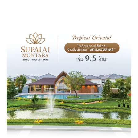
ภาระ
เช่า–
เพิ่ม
โอกาส
กู้