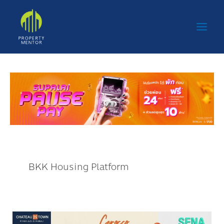
Skip
Main
to
Men
content
BKK Housing Platform
อสัง