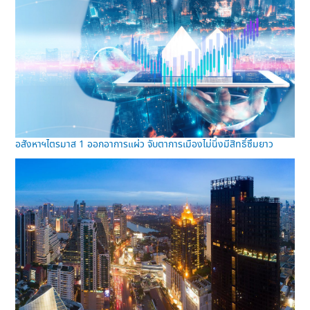
อสังหาฯไตรมาส 1 ออกอาการแผ่ว จับตาการเมืองไม่นิ่งมีสิทธิ์ซึมยาว