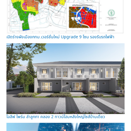
เปิดร่างผังเมืองกทม.เวอร์ชั่นใหม่ Upgrade 9 โซน รองรับรถไฟฟ้า
ไอลีฟ ไพร์ม ลำลูกกา คลอง 2 ทาวน์โฮมหลังใหญ่ไซส์บ้านเดี่ยว