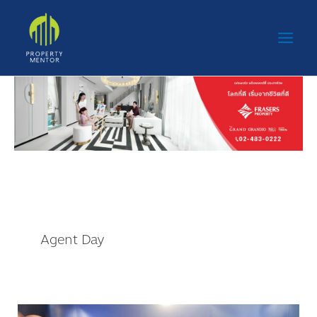
Skip
to
content
Agent Day
สถาพร