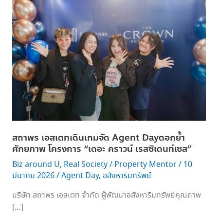
เอ
ส
เต
ท
เดิน
เกม
จัด Agent
Dayตอกย้ำ
ศักยภาพ โครงการ “เดอะ
ครา
วน์
สถาพร เอสเตทเดินเกมจัด Agent Dayตอกย้ำ
เรส
ศักยภาพ โครงการ “เดอะ คราวน์ เรสซิเดนท์เซส”
ซิ
Biz around U
,
Real Society
/
Property Mentor
/
10
เดน
มีนาคม 2026
/
Agent Day
,
อสังหาริมทรัพย์
ท์
เซส”
บริษัท สถาพร เอสเตท จำกัด ผู้พัฒนาอสังหาริมทรัพย์คุณภาพ
[…]