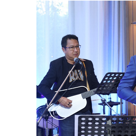
A5
เปิด
บ้าน Cinquième
Krungthep
Kreetha สร้าง
เวที
ให้
เยาวชน