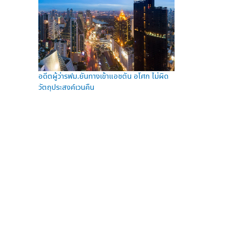
อดีตผู้ว่ารฟม.ยันทางเข้าแอชตัน อโศก ไม่ผิด
วัตถุประสงค์เวนคืน