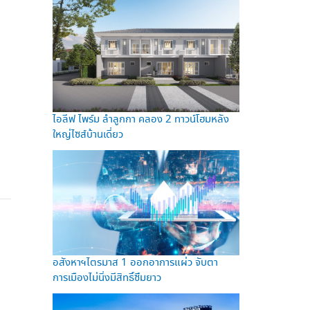
ไอลีฟ ไพร์ม ลำลูกกา คลอง 2 ทาวน์โฮมหลัง
ใหญ่ไซส์บ้านเดี่ยว
อสังหาฯไตรมาส 1 ออกอาการแผ่ว จับตา
การเมืองไม่นิ่งมีสิทธิ์ซึมยาว