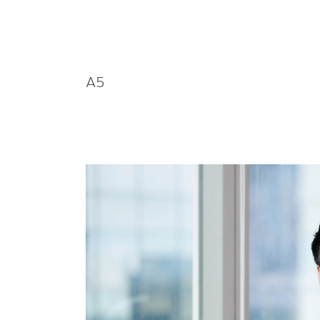
A5
A5 เดิน
เครื่อง
เปิด
เฟส
ใหม่
ฐานะ
การ
เงิน
แกร่ง