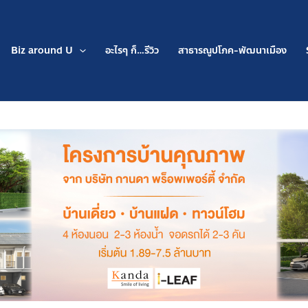
Biz around U
อะไรๆ ก็…รีวิว
สาธารณูปโภค-พัฒนาเมือง