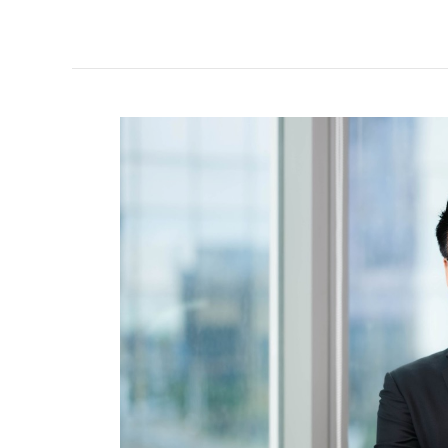
A5 ปิด
งบปี 68 ราย
ได้ 1,314 ลบ.
ตุน Backlog
791 ลบ.
พร้อม
ลุย
ธุรกิจ
ใหม่