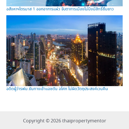
อสังหาฯไตรมาส 1 ออกอาการแผ่ว จับตาการเมืองไม่นิ่งมีสิทธิ์ซึมยาว
อดีตผู้ว่ารฟม.ยันทางเข้าแอชตัน อโศก ไม่ผิดวัตถุประสงค์เวนคืน
Copyright © 2026 thaipropertymentor