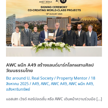
ผนึก
A49
สร้าง
แลนด์
มาร์
ก
โลก
ผสาน
ศิลป
วัฒนธรรม
ไทย
AWC ผนึก A49 สร้างแลนด์มาร์กโลกผสานศิลป
วัฒนธรรมไทย
Biz around U
,
Real Society
/
Property Mentor
/
18
สิงหาคม 2025
/
A49
,
AWC
,
AWC A49
,
AWC ผนึก A49
,
อสังหาริมทรัพย์
แอสเสท เวิรด์ คอร์ปอเรชั่น หรือ AWC เดินหน้าความร่วมมือ […]