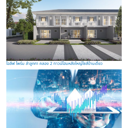
ไอลีฟ ไพร์ม ลำลูกกา คลอง 2 ทาวน์โฮมหลังใหญ่ไซส์บ้านเดี่ยว