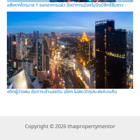
อสังหาฯไตรมาส 1 ออกอาการแผ่ว จับตาการเมืองไม่นิ่งมีสิทธิ์ซึมยาว
อดีตผู้ว่ารฟม.ยันทางเข้าแอชตัน อโศก ไม่ผิดวัตถุประสงค์เวนคืน
Copyright © 2026 thaipropertymentor