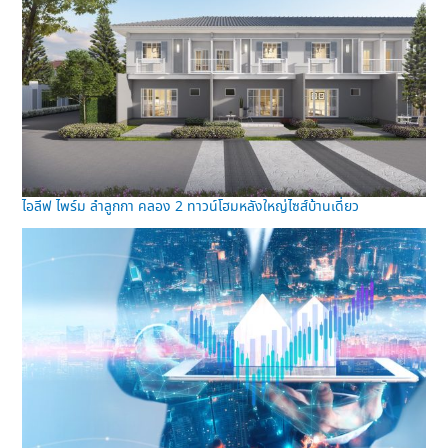
ไอลีฟ ไพร์ม ลำลูกกา คลอง 2 ทาวน์โฮมหลังใหญ่ไซส์บ้านเดี่ยว