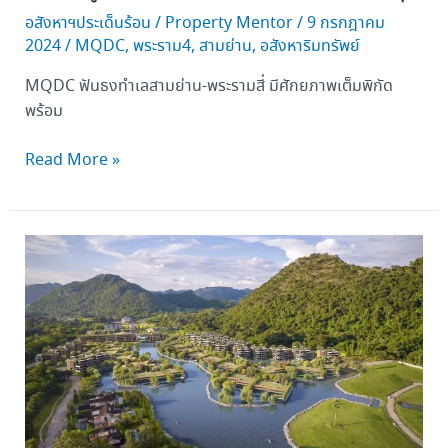
ลงทุน
อสังหาฯประเด็นร้อน
/
Property Mentor
/
9 กรกฎาคม
2024
/
MQDC
,
พระราม4
,
สามย่าน
,
อสังหาริมทรัพย์
MQDC ฟันธงทำเลสามย่าน-พระรามสี่ มีศักยภาพเต็มพิกัด
พร้อม
Read More »
บัน
ยัน
ทรี
เรส
ซิ
เดน
ซ์
เขา
ใหญ่