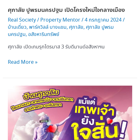
เมือง
ศุภาลัย ปูพรมนครปฐม เปิดโครงใหม่ใจกลางเมือง
Real Society
/
Property Mentor
/
4 กรกฎาคม 2024
/
บ้านเดี่ยว
,
พาร์ควิลล์ บางแขม
,
ศุภาลัย
,
ศุภาลัย ปูพรม
นครปฐม
,
อสังหาริมทรัพย์
ศุภาลัย เปิดเกมรุกไตรมาส 3 รับดีมานด์อสังหาฯน
Read More »
ศุภ
าลัย
จัด
เต็ม
โปรฯ
กลาง
ปี