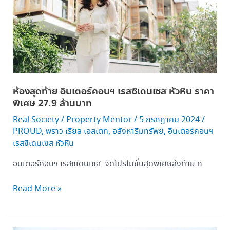
เรส
ซิ
เดน
เซส
หัวหิน ราคา
พิเศษ
27.9 ล้าน
ห้องสุดท้าย อินเตอร์คอนฯ เรสซิเดนเซส หัวหิน ราคา
บาท
พิเศษ 27.9 ล้านบาท
Real Society
/
Property Mentor
/
5 กรกฎาคม 2024
/
PROUD
,
พราว เรียล เอสเตท
,
อสังหาริมทรัพย์
,
อินเตอร์คอนฯ
เรสซิเดนเซส หัวหิน
อินเตอร์คอนฯ เรสซิเดนเซส จัดโปรโมชั่นสุดพิเศษส่งท้าย ก
Read More »