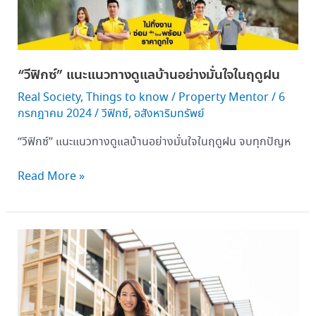
อย่าง
มั่นใจ
ใน
ฤดู
“วีฟิกซ์” แนะแนวทางดูแลบ้านอย่างมั่นใจในฤดูฝน
ฝน
Real Society
,
Things to know
/
Property Mentor
/
6
กรกฎาคม 2024
/
วีฟิกซ์
,
อสังหาริมทรัพย์
“วีฟิกซ์” แนะแนวทางดูแลบ้านอย่างมั่นใจในฤดูฝน จบทุกปัญห
Read More »
ห้อง
สุดท้าย อิน
เต
อร์
คอนฯ