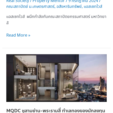
Real Society
/
Property Mentor
/
9 กรกฎาคม 2024
/
เดีย
คณะสถาปัตย์ ม.เกษตรศาสตร์
,
อสังหาริมทรัพย์
,
แอสเซทไวส์
คน
รุ่น
แอสเซทไวส์ ผนึกกำลังกับคณะสถาปัตยกรรมศาสตร์ มหาวิทยา
ใหม่
ลั
ใน
พื้นที่
Read More »
จริง
MQDC
ชู
สาม
ย่าน-
พระราม
สี่ ทำเล
ทอง
ของ
นัก
MQDC ชูสามย่าน-พระรามสี่ ทำเลทองของนักลงทุน