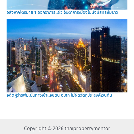
อสังหาฯไตรมาส 1 ออกอาการแผ่ว จับตาการเมืองไม่นิ่งมีสิทธิ์ซึมยาว
อดีตผู้ว่ารฟม.ยันทางเข้าแอชตัน อโศก ไม่ผิดวัตถุประสงค์เวนคืน
Copyright © 2026 thaipropertymentor