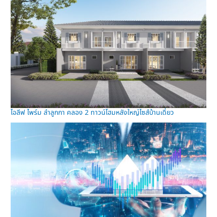
ไอลีฟ ไพร์ม ลำลูกกา คลอง 2 ทาวน์โฮมหลังใหญ่ไซส์บ้านเดี่ยว