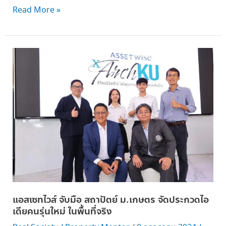
Read More »
แอ
ส
เซ
ท
ไวส์
จับ
มือ
ส
ถา
ปัตย์
ม.เกษตร
จัด
แอสเซทไวส์ จับมือ สถาปัตย์ ม.เกษตร จัดประกวดไอ
ประกวด
เดียคนรุ่นใหม่ ในพื้นที่จริง
ไอ