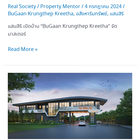
Real Society
/
Property Mentor
/
4 กรกฎาคม 2024
/
BuGaan Krungthep Kreetha
,
อสังหาริมทรัพย์
,
แสนสิริ
แสนสิริ เปิดบ้าน “BuGaan Krungthep Kreetha” จัด
มาสเตอร์
Read More »
ศุภ
าลัย
ปู
พรม
นครปฐม
เปิด
โครง
ใหม่
ใจกลาง