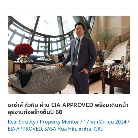
ซา
ซ่า
ส์
หัวหิน
ผ่าน EIA
APPROVED
พร้อม
เดิน
หน้า
ลุย
งาน
ซาซ่าส์ หัวหิน ผ่าน EIA APPROVED พร้อมเดินหน้า
ก่อสร้าง
ลุยงานก่อสร้างต้นปี 68
ต้น
ปี 68
Real Society
/
Property Mentor
/
17 พฤศจิกายน 2024
/
EIA APPROVED
,
SASA Hua Hin
,
ซาซ่าส์ หัวหิน