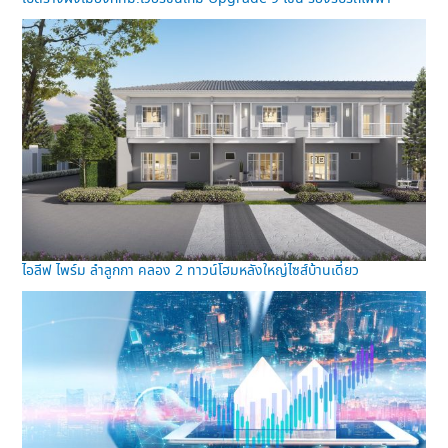
ไอลีฟ ไพร์ม ลำลูกกา คลอง 2 ทาวน์โฮมหลังใหญ่ไซส์บ้านเดี่ยว