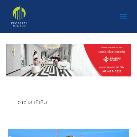
Skip
Main
to
Men
content
ซาซ่าส์ หัวหิน
“ซา