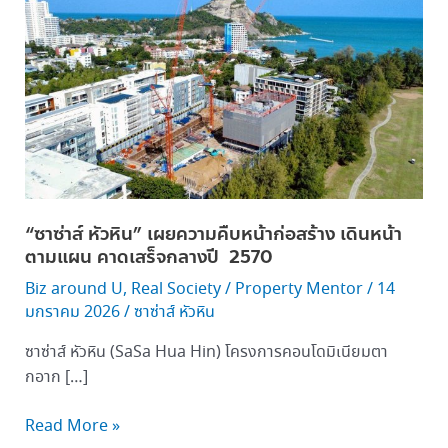
ซ่า
ส์
หัวหิน”
เผย
ความ
คืบ
หน้า
ก่อสร้าง
เดิน
“ซาซ่าส์ หัวหิน” เผยความคืบหน้าก่อสร้าง เดินหน้า
หน้า
ตามแผน คาดเสร็จกลางปี 2570
ตาม
แผน คาด
Biz around U
,
Real Society
/
Property Mentor
/
14
เสร็จ
มกราคม 2026
/
ซาซ่าส์ หัวหิน
กลาง
ซาซ่าส์ หัวหิน (SaSa Hua Hin) โครงการคอนโดมิเนียมตา
ปี 2570
กอาก […]
Read More »