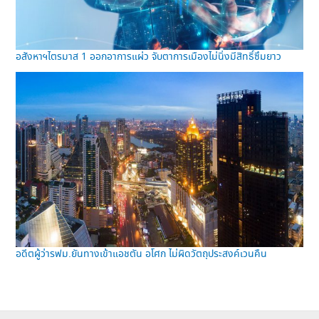
อสังหาฯไตรมาส 1 ออกอาการแผ่ว จับตาการเมืองไม่นิ่งมีสิทธิ์ซึมยาว
อดีตผู้ว่ารฟม.ยันทางเข้าแอชตัน อโศก ไม่ผิดวัตถุประสงค์เวนคืน