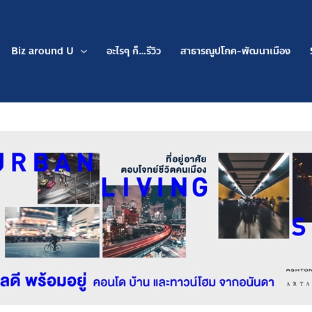
Biz around U
อะไรๆ ก็…รีวิว
สาธารณูปโภค-พัฒนาเมือง