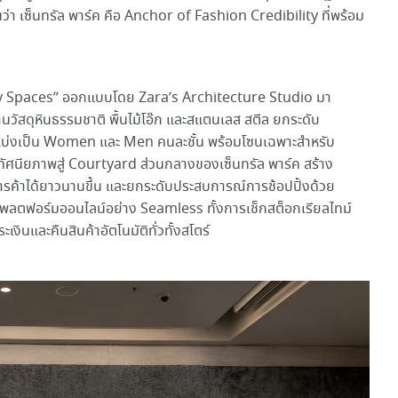
า เซ็นทรัล พาร์ค คือ Anchor of Fashion Credibility ที่พร้อม
ง
 Spaces” ออกแบบโดย Zara’s Architecture Studio มา
สดุหินธรรมชาติ พื้นไม้โอ๊ก และสแตนเลส สตีล ยกระดับ
ี่แบ่งเป็น Women และ Men คนละชั้น พร้อมโซนเฉพาะสำหรับ
ัศนียภาพสู่ Courtyard ส่วนกลางของเซ็นทรัล พาร์ค สร้าง
ย์การค้าได้ยาวนานขึ้น และยกระดับประสบการณ์การช้อปปิ้งด้วย
แพลตฟอร์มออนไลน์อย่าง Seamless ทั้งการเช็กสต็อกเรียลไทม์
งินและคืนสินค้าอัตโนมัติทั่วทั้งสโตร์