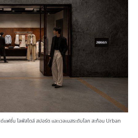
นด์แฟชั่น ไลฟ์สไตล์ สปอร์ต และเวลเนสระดับโลก สะท้อน Urban