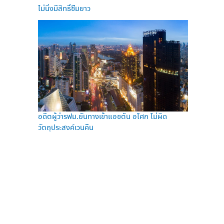
ไม่นิ่งมีสิทธิ์ซึมยาว
อดีตผู้ว่ารฟม.ยันทางเข้าแอชตัน อโศก ไม่ผิด
วัตถุประสงค์เวนคืน