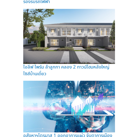
รองรับรถไฟฟ้า
ไอลีฟ ไพร์ม ลำลูกกา คลอง 2 ทาวน์โฮมหลังใหญ่
ไซส์บ้านเดี่ยว
อสังหาฯไตรมาส 1 ออกอาการแผ่ว จับตาการเมือง