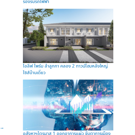
รองรับรถไฟฟ้า
ไอลีฟ ไพร์ม ลำลูกกา คลอง 2 ทาวน์โฮมหลังใหญ่
ไซส์บ้านเดี่ยว
→
อสังหาฯไตรมาส 1 ออกอาการแผ่ว จับตาการเมือง