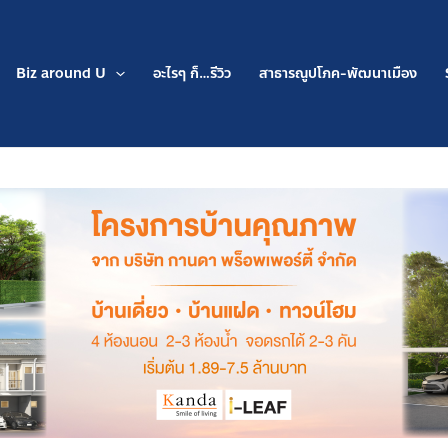
Biz around U
อะไรๆ ก็…รีวิว
สาธารณูปโภค-พัฒนาเมือง