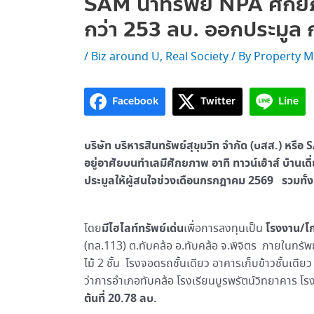
SAM นำทรัพย์ NPA ศักย
กว่า 253 ลบ. ออกประมูล ก.
/
Biz around U
,
Real Society
/ By
Property M
Facebook
Twitter
Line
บริษัท บริหารสินทรัพย์สุขุมวิท จำกัด (บสส.) หรือ
อยู่อาศัยบนทำเลมีศักยภาพ อาทิ ทาวน์เฮ้าส์ บ้านเ
ประมูลให้ผู้สนใจช่วงเดือนกรกฎาคม 2569 รวมทั้
มีไฮไลท์ทรัพย์เด่น
โรงงาน/โ
โดย
เพื่อการลงทุนเป็น
(ทล.113) ต.ทับคล้อ อ.ทับคล้อ จ.พิจิตร ภายในทรัพย์ป
ไม้ 2 ชั้น โรงจอดรถชั้นเดียว อาคารเก็บข้าวชั้นเด
ว่าการอำเภอทับคล้อ โรงเรียนบูรพรัตน์วิทยาคาร
ต้นที่ 20.78 ลบ.