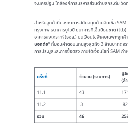
จ.นครปฐม ใกล้องค์การบริหารส่วนตำบลกระตีบ วัดท
สำหรับลูกค้าที่มองหาการสนับสนุนด้านสินเชื่อ SAM 
กรุงเทพ ธนาคารยูโอบี ธนาคารทีเอ็มบีธนชาต (ttb
อาคารสงเคราะห์ (ธอส.) บนเงื่อนไขพิเศษเฉพาะลูกค
บอกต่อ”
ที่มอบค่าตอบแทนสูงสุดถึง 3 ล้านบาทต่อราย
การประมูลและการซื้อตรง ภายใต้เงื่อนไขที่ SAM กำ
มูล
ครั้งที่
จำนวน (รายการ)
(ล้
11.1
43
17
11.2
3
82
รวม
46
25