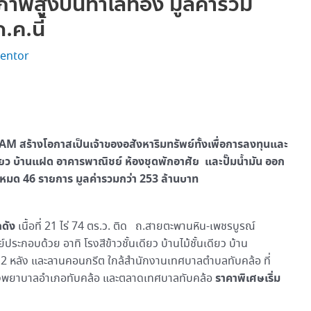
ภาพสูงบนทำเลทอง มูลค่ารวม
ค.นี้
entor
 SAM สร้างโอกาสเป็นเจ้าของอสังหาริมทรัพย์ทั้งเพื่อการลงทุนและ
ดี่ยว บ้านแฝด อาคารพาณิชย์ ห้องชุดพักอาศัย และปั๊มน้ำมัน ออก
งหมด 46 รายการ มูลค่ารวมกว่า 253 ล้านบาท
กดัง
เนื้อที่ 21 ไร่ 74 ตร.ว. ติด ถ.สายตะพานหิน-เพชรบูรณ์
ระกอบด้วย อาทิ โรงสีข้าวชั้นเดียว บ้านไม้ชั้นเดียว บ้าน
ียว 2 หลัง และลานคอนกรีต ใกล้สำนักงานเทศบาลตำบลทับคล้อ ที่
ราคาพิเศษเริ่ม
 โรงพยาบาลอำเภอทับคล้อ และตลาดเทศบาลทับคล้อ