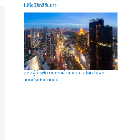
ไม่นิ่งมีสิทธิ์ซึมยาว
อดีตผู้ว่ารฟม.ยันทางเข้าแอชตัน อโศก ไม่ผิด
วัตถุประสงค์เวนคืน