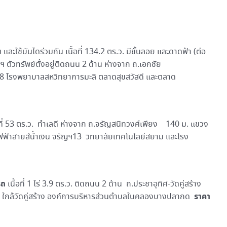
 และใช้บันไดร่วมกัน เนื้อที่ 134.2 ตร.ว. มีชั้นลอย และดาดฟ้า (ต่อ
ตัวทรัพย์ตั้งอยู่ติดถนน 2 ด้าน ห่างจาก ถ.เอกชัย
 8 โรงพยาบาลสหวิทยาการมะลิ ตลาดสุขสวัสดี และตลาด
นื้อที่ 53 ตร.ว. ทำเลดี ห่างจาก ถ.จรัญสนิทวงศ์เพียง 140 ม. แขวง
ฟฟ้าสายสีน้ำเงิน จรัญฯ13 วิทยาลัยเทคโนโลยีสยาม และโรง
รถ
เนื้อที่ 1 ไร่ 3.9 ตร.ว. ติดถนน 2 ด้าน ถ.ประชาอุทิศ-วัดคู่สร้าง
ราคา
ใกล้วัดคู่สร้าง องค์การบริหารส่วนตำบลในคลองบางปลากด