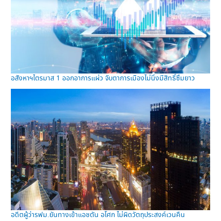
อสังหาฯไตรมาส 1 ออกอาการแผ่ว จับตาการเมืองไม่นิ่งมีสิทธิ์ซึมยาว
อดีตผู้ว่ารฟม.ยันทางเข้าแอชตัน อโศก ไม่ผิดวัตถุประสงค์เวนคืน