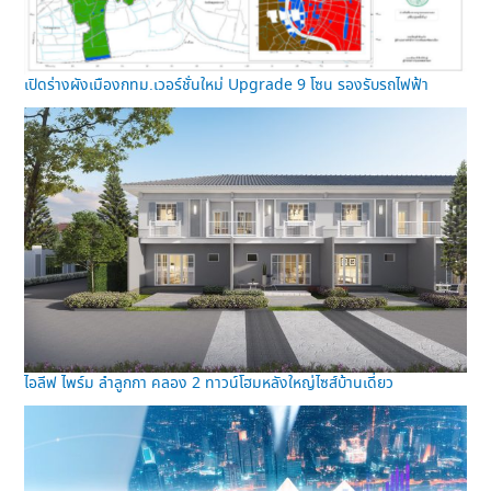
เปิดร่างผังเมืองกทม.เวอร์ชั่นใหม่ Upgrade 9 โซน รองรับรถไฟฟ้า
ไอลีฟ ไพร์ม ลำลูกกา คลอง 2 ทาวน์โฮมหลังใหญ่ไซส์บ้านเดี่ยว