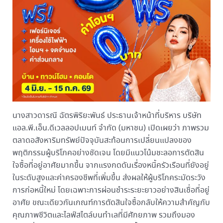
นางสาวดารณี ฉัตรพิริยะพันธ์ ประธานเจ้าหน้าที่บริหาร บริษัท
แอล.พี.เอ็น.ดีเวลลอปเมนท์ จำกัด (มหาชน) เปิดเผยว่า ภาพรวม
ตลาดอสังหาริมทรัพย์ปัจจุบันสะท้อนการเปลี่ยนแปลงของ
พฤติกรรมผู้บริโภคอย่างชัดเจน โดยมีแนวโน้มชะลอการตัดสิน
ใจซื้อที่อยู่อาศัยมากขึ้น จากแรงกดดันเรื่องหนี้ครัวเรือนที่ยังอยู่
ในระดับสูงและค่าครองชีพที่เพิ่มขึ้น ส่งผลให้ผู้บริโภคระมัดระวัง
การก่อหนี้ใหม่ โดยเฉพาะการผ่อนชำระระยะยาวอย่างสินเชื่อที่อยู่
อาศัย ขณะเดียวกันเกณฑ์การตัดสินใจซื้อกลับให้ความสำคัญกับ
คุณภาพชีวิตและไลฟ์สไตล์บนทำเลที่มีศักยภาพ รวมถึงมอง