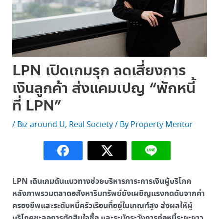
LPN เปิดเกมรุก ลดเสี่ยงการ
เงินลูกค้า ส่งแคมเปญ “พักหนี้
ที่ LPN”
/
Biz around U
,
Real Society
/ By
Property Mentor
LPN เดินเกมดันแนวทางช่วยบริหารภาระการเงินผู้บริโภค
หลังภาพรวมตลาดอสังหาริมทรัพย์ยังเผชิญแรงกดดันจากค่า
ครองชีพและระดับหนี้ครัวเรือนที่อยู่ในเกณฑ์สูง ส่งผลให้ผู้
บริโภคชะลอการตัดสินใจซื้อ และระมัดระวังการก่อหนี้ระยะยาว