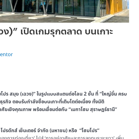
ฉวง)” เปิดเกมรุกตลาด บนเกาะ
entor
โปร สมุย (เฉวง)” ในรูปแบบสแตนด์อโลน 2 ชั้น ที่ “ใหญ่ขึ้น ครบ
ุรกิจ ตอบรับกำลังซื้อบนเกาะที่เติบโตต่อเนื่อง ทั้งมิติ
อาศัยเชิงคุณภาพ พร้อมเชื่อมต่อกับ “เมกาโฮม สุราษฎร์ธานี”
ม โปรดักส์ เซ็นเตอร์ จำกัด (มหาชน) หรือ “โฮมโปร”
องการท่องเที่ยว’ ไปสู่ ‘การอยู่อาศัยและการลงทุนระยะยาว’ เพิ่ม