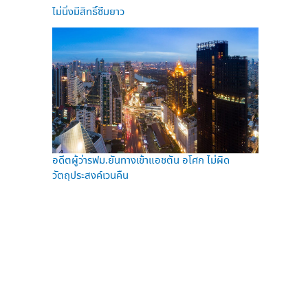
ไม่นิ่งมีสิทธิ์ซึมยาว
อดีตผู้ว่ารฟม.ยันทางเข้าแอชตัน อโศก ไม่ผิด
วัตถุประสงค์เวนคืน