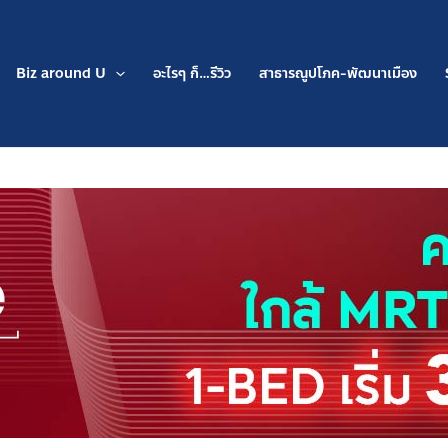
Biz around U
อะไรๆ ก็…รีวิว
สาธารณูปโภค-พัฒนาเมือง