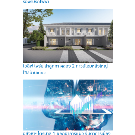
รองรับรถไฟฟ้า
ไอลีฟ ไพร์ม ลำลูกกา คลอง 2 ทาวน์โฮมหลังใหญ่
ไซส์บ้านเดี่ยว
อสังหาฯไตรมาส 1 ออกอาการแผ่ว จับตาการเมือง