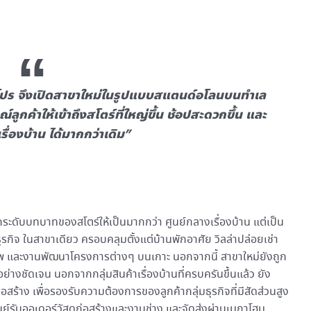
ฮมโปร จึงเปิดสาขาใหม่ในรูปแบบสแตนด์อโลนบนทำเล
กค้าให้เข้าถึงสโตร์ที่ใหญ่ขึ้น ช้อปสะดวกขึ้น และ
ื่องบ้าน ได้มากกว่าเดิม”
ระดับบทบาทของสโตร์ให้เป็นมากกว่า ศูนย์กลางเรื่องบ้าน แต่เป็น
าธุรกิจ ในสาขาเดียว ครอบคลุมตั้งแต่บ้านพักอาศัย วิลล่าปล่อยเช่า
ชีพ และงานพัฒนาโครงการต่างๆ บนเกาะ นอกจากนี้ สาขาใหม่ยังถูก
่างชัดเจน นอกจากกลุ่มสินค้าเรื่องบ้านที่ครบครันขึ้นแล้ว ยัง
่อสร้าง เพื่อรองรับความต้องการของลูกค้ากลุ่มธุรกิจที่มีสัดส่วนสูง
ย์รับออเดอร์วัสดุก่อสร้างและงานช่าง และจัดส่งผ่านเมกาโฮม